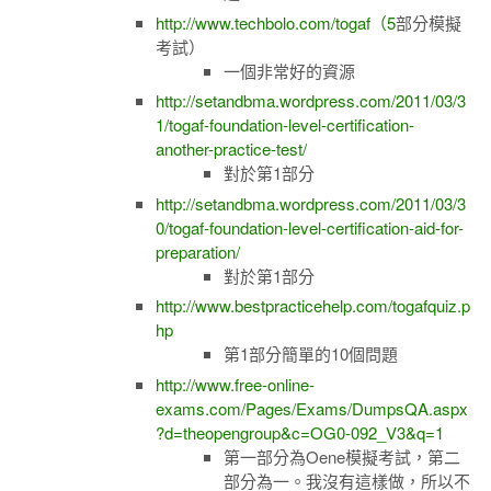
http://www.techbolo.com/togaf（5
部分模擬
考試）
一個非常好的資源
http://setandbma.wordpress.com/2011/03/3
1/togaf-foundation-level-certification-
another-practice-test/
對於第1部分
http://setandbma.wordpress.com/2011/03/3
0/togaf-foundation-level-certification-aid-for-
preparation/
對於第1部分
http://www.bestpracticehelp.com/togafquiz.p
hp
第1部分簡單的10個問題
http://www.free-online-
exams.com/Pages/Exams/DumpsQA.aspx
?d=theopengroup&c=OG0-092_V3&q=1
第一部分為Oene模擬考試，第二
部分為一。我沒有這樣做，所以不