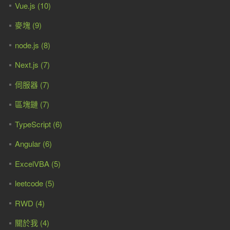
Vue.js (10)
麥塊 (9)
node.js (8)
Next.js (7)
伺服器 (7)
區塊鏈 (7)
TypeScript (6)
Angular (6)
ExcelVBA (5)
leetcode (5)
RWD (4)
關於我 (4)