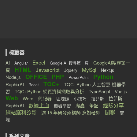
標籤雲
Excel
AI
GoogleAI搜尋第一
Angular
Google AI 搜尋第一頁
HTML
Javascript
MySql
頁
Jquery
Next.js
OFFICE
PHP
Python
Node.js
PowerPoint
TQC+
RaphixAI
TQC+Python-人工智慧-機器學
React
習
TQC+Python-網頁資料擷取與分析
TypeScript
Vue.js
Web
Word
伺服器
拉菲斯
區塊鏈
小技巧
拉菲斯
數據止血
經驗分享
RaphixAI
爬蟲
筆記
機器學習
網站獲利診斷
閒聊
逾 15 年研發架構師 意如老師
麥
塊
系列文章