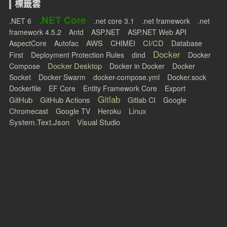
標籤雲
.NET Core
.NET 6
.net core 3.1
.net framework
.net
framework 4.5.2
Antd
ASP.NET
ASP.NET Web API
AWS
CI/CD
AspectCore
Autofac
CHIMEI
Database
Docker
First
Deployment Protection Rules
dind
Docker
Docker Desktop
Compose
Docker in Docker
Docker
Socket
Docker Swarm
docker-compose.yml
Docker.sock
Dockerfile
EF Core
Entity Framework Core
Export
Gitlab
GitHub
GitHub Actions
Gitlab CI
Google
Linux
Chromecast
Google TV
Heroku
System.Text.Json
Visual Studio