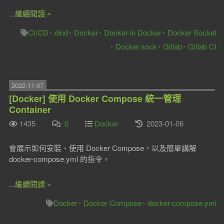
...繼續閱讀 »
CI/CD
dind
Docker
Docker in Docker
Docker Socket
Docker.sock
Gitlab
Gitlab CI
2022-11-07
[Docker] 使用 Docker Compose 統一管理
Container
1435
0
Docker
2023-01-06
會展示如何安裝、使用 Docker Compose，以及簡單講解
docker-compose.yml 的指令。
...繼續閱讀 »
Docker
Docker Compose
docker-compose.yml