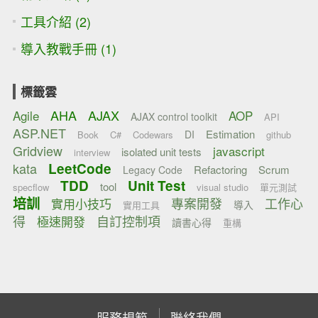
工具介紹 (2)
導入教戰手冊 (1)
標籤雲
AHA
AJAX
Agile
AOP
AJAX control toolkit
API
ASP.NET
Estimation
DI
Book
C#
Codewars
github
Gridview
javascript
isolated unit tests
interview
kata
LeetCode
Refactoring
Scrum
Legacy Code
TDD
Unit Test
tool
specflow
visual studio
單元測試
培訓
專案開發
工作心
實用小技巧
導入
實用工具
得
自訂控制項
極速開發
讀書心得
重構
服務規範
聯絡我們