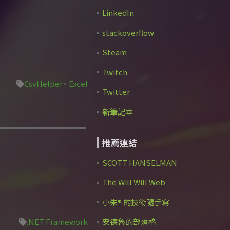
LinkedIn
stackoverflow
Steam
Twitch
CsvHelper
Excel
Twitter
新筆記本
推薦連結
SCOTT HANSELMAN
The Will Will Web
小朱® 的技術隨手寫
.NET Framework
安德魯的部落格