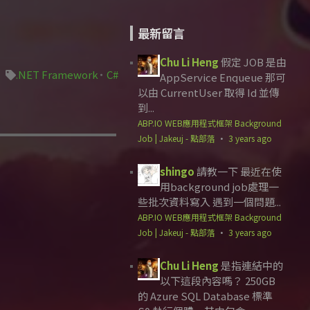
最新留言
Chu Li Heng
假定 JOB 是由
.NET Framework
C#
AppService Enqueue 那可
以由 CurrentUser 取得 Id 並傳
到...
ABP.IO WEB應用程式框架 Background
Job | Jakeuj - 點部落
·
3 years ago
shingo
請教一下 最近在使
用background job處理一
些批次資料寫入 遇到一個問題...
ABP.IO WEB應用程式框架 Background
Job | Jakeuj - 點部落
·
3 years ago
Chu Li Heng
是指連結中的
以下這段內容嗎？ 250GB
的 Azure SQL Database 標準