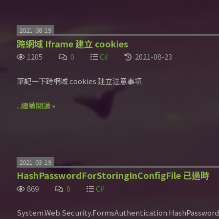
2021-08-19
跨網域 Iframe 建立 cookies
1205
0
C#
2021-08-23
筆記一下跨網域 cookies 建立注意事項
...繼續閱讀 »
2021-03-19
HashPasswordForStoringInConfigFile 已過時
869
0
C#
System.Web.Security.FormsAuthentication.HashPasswordF