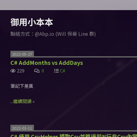
御用小本本
聯絡方式：@Abp.io (Will 保哥 Line 群)
2022-05-27
C# AddMonths vs AddDays
229
0
C#
筆記下差異
...繼續閱讀 »
2022-03-11
C# 使用 CsvHelper 讀取Csv並略過前N行非Csv內