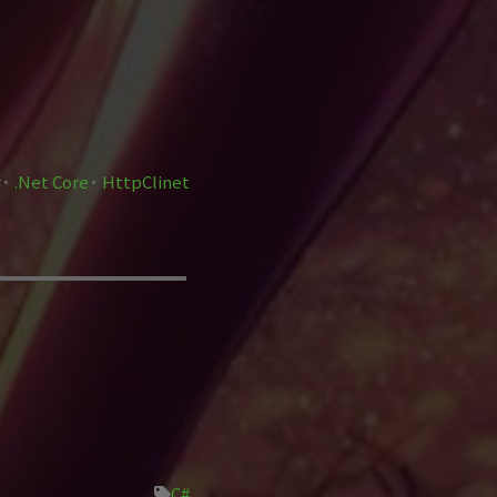
#
.Net Core
HttpClinet
C#