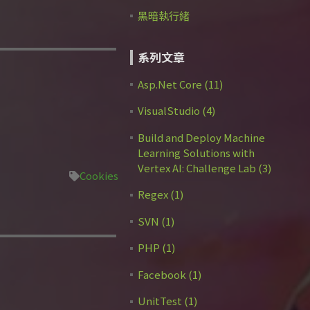
黑暗執行緒
系列文章
Asp.Net Core (11)
VisualStudio (4)
Build and Deploy Machine
Learning Solutions with
Vertex AI: Challenge Lab (3)
Cookies
Regex (1)
SVN (1)
PHP (1)
Facebook (1)
UnitTest (1)