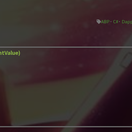
ABP
C#
Dap
tValue)