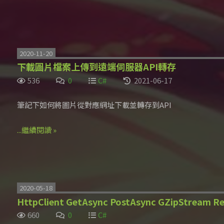
2020-11-20
下載圖片檔案上傳到遠端伺服器API轉存
536
0
C#
2021-06-17
筆記下如何將圖片從對應網址下載並轉存到API
...繼續閱讀 »
2020-05-18
HttpClient GetAsync PostAsync GZipStream Re
660
0
C#