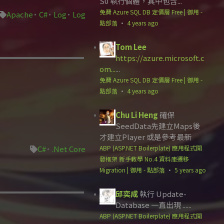
S0 執行個體，其中包含...
免費 Azure SQL DB 定價層 Free | 御用 -
Apache
C#
Log
Log
點部落
·
4 years ago
Tom Lee
https://azure.microsoft.c
om...
...
免費 Azure SQL DB 定價層 Free | 御用 -
點部落
·
4 years ago
Chu Li Heng
確保
SeedData先建立Maps後
才建立Player 或是參考最新
C#
.Net Core
ABP (ASP.NET Boilerplate) 應用程式開
發框架 新手教學 No.4 資料庫遷移
Migration | 御用 - 點部落
·
5 years ago
邱奕成
執行 Update-
Database 一直出現 ......
ABP (ASP.NET Boilerplate) 應用程式開