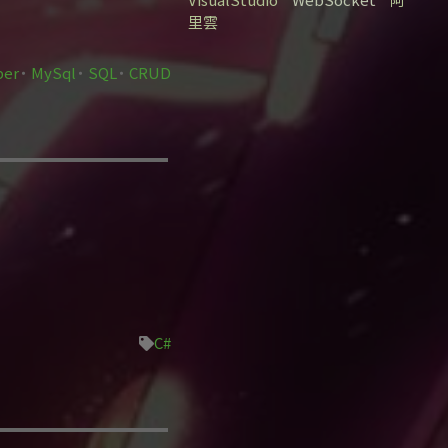
里雲
per
MySql
SQL
CRUD
C#