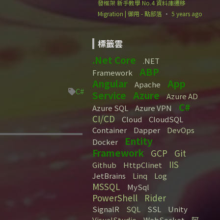
發框架 新手教學 No.4 資料庫遷移
Migration | 御用 - 點部落
·
5 years ago
標籤雲
.Net Core
.NET
ABP
Framework
Angular
App
Apache
C#
Service
Azure
Azure AD
C#
Azure SQL
Azure VPN
CI/CD
Cloud
CloudSQL
Container
Dapper
DevOps
Entity
Docker
Framework
GCP
Git
IIS
Github
HttpClinet
JetBrains
Linq
Log
MSSQL
MySql
PowerShell
Rider
SignalR
SQL
SSL
Unity
VisualStudio
WebSocket
阿