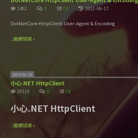
1482
0
C#
2021-06-17
DotNetCore HttpClient User-Agent & Encoding
...繼續閱讀 »
2019-01-25
小心.NET HttpClient
10116
0
C#
小心.NET HttpClient
...繼續閱讀 »