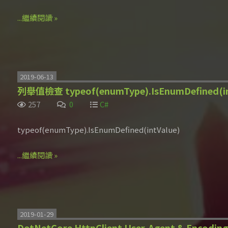
...繼續閱讀 »
2019-06-13
列舉值檢查 typeof(enumType).IsEnumDefined(in
257
0
C#
typeof(enumType).IsEnumDefined(intValue)
...繼續閱讀 »
2019-01-29
DotNetCore HttpClient User-Agent & Encoding