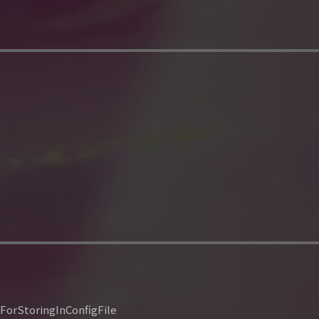
orStoringInConfigFile