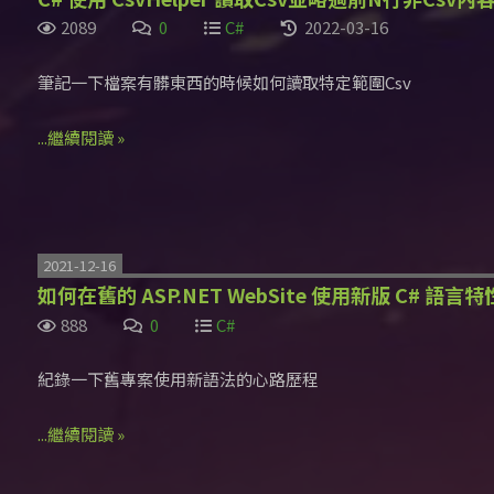
2089
0
C#
2022-03-16
筆記一下檔案有髒東西的時候如何讀取特定範圍Csv
...繼續閱讀 »
2021-12-16
如何在舊的 ASP.NET WebSite 使用新版 C# 語言特性 
888
0
C#
紀錄一下舊專案使用新語法的心路歷程
...繼續閱讀 »