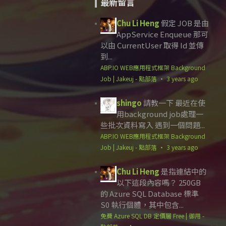
最新留言
Chu Li Heng
假定 JOB 是由
AppService Enqueue 那可
以由 CurrentUser 取得 Id 並傳
到...
ABP.IO WEB應用程式框架 Background
Job | Jakeuj - 點部落
·
3 years ago
shingo
請教一下 最近在使
用background job處理一
些批次資料寫入 遇到一個問題...
ABP.IO WEB應用程式框架 Background
Job | Jakeuj - 點部落
·
3 years ago
Chu Li Heng
是指連結中的
以下這段內容嗎？ 250GB
的 Azure SQL Database 標準
S0 執行個體，其中包含...
免費 Azure SQL DB 定價層 Free | 御用 -