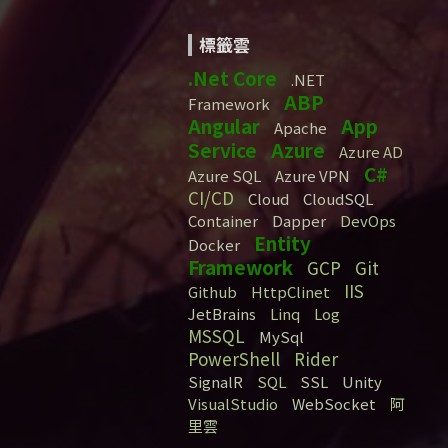
標籤雲
.Net Core
.NET
ABP
Framework
Angular
App
Apache
Service
Azure
Azure AD
C#
Azure SQL
Azure VPN
CI/CD
Cloud
CloudSQL
Container
Dapper
DevOps
Entity
Docker
Framework
GCP
Git
IIS
Github
HttpClinet
JetBrains
Linq
Log
MSSQL
MySql
PowerShell
Rider
SignalR
SQL
SSL
Unity
VisualStudio
WebSocket
阿
里雲