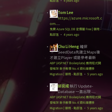
點部落
·
4 years ago
Tom Lee
https://azure.microsoft.c
om...
...
免費 Azure SQL DB 定價層 Free | 御用 -
點部落
·
4 years ago
Chu Li Heng
確保
SeedData先建立Maps後
才建立Player 或是參考最新
ABP (ASP.NET Boilerplate) 應用程式開
發框架 新手教學 No.4 資料庫遷移
Migration | 御用 - 點部落
·
5 years ago
邱奕成
執行 Update-
Database 一直出現 ......
ABP (ASP.NET Boilerplate) 應用程式開
發框架 新手教學 No.4 資料庫遷移
Migration | 御用 - 點部落
·
5 years ago