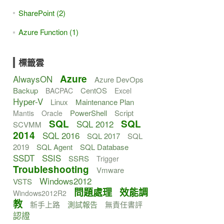
SharePoint (2)
Azure Function (1)
標籤雲
Azure
AlwaysON
Azure DevOps
Backup
CentOS
BACPAC
Excel
Hyper-V
Linux
Maintenance Plan
PowerShell
Script
Mantis
Oracle
SQL
SQL
SQL 2012
SCVMM
2014
SQL 2016
SQL 2017
SQL
2019
SQL Agent
SQL Database
SSDT
SSIS
SSRS
Trigger
Troubleshooting
Vmware
Windows2012
VSTS
問題處理
效能調
Windows2012R2
教
新手上路
測試報告
無責任書評
認證