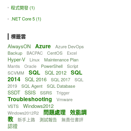
程式開發 (1)
.NET Core 5 (1)
標籤雲
Azure
AlwaysON
Azure DevOps
Backup
CentOS
BACPAC
Excel
Hyper-V
Linux
Maintenance Plan
PowerShell
Script
Mantis
Oracle
SQL
SQL
SQL 2012
SCVMM
2014
SQL 2016
SQL 2017
SQL
2019
SQL Agent
SQL Database
SSDT
SSIS
SSRS
Trigger
Troubleshooting
Vmware
Windows2012
VSTS
問題處理
效能調
Windows2012R2
教
新手上路
測試報告
無責任書評
認證