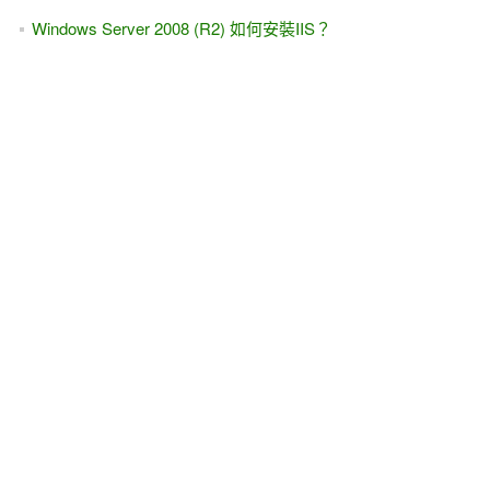
Windows Server 2008 (R2) 如何安裝IIS？
[廣告]下載IE 8，就能參加抽獎
當心病毒！請立刻檢查你的HTML檔與網頁程式檔
你有沒有看過開站提供服務五年了....卻還是Beta版的網站...
Google Desktop（桌面）gadget 的基本架構、安裝
Google Desktop gadget的開發工具
Google Desktop Gadget的XML格式 與 HTML表單/CSS的支
援
[轉貼]快速修正網頁，符合IE 8瀏覽器的檢視
學習（發問）的態度，決定一切#2 -- 外表嚴肅，內心輕鬆 /
先把自尊放下
2009 MVP的獎品