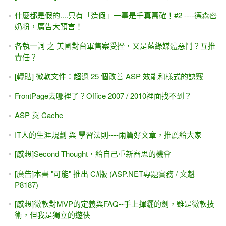
什麼都是假的....只有「造假」一事是千真萬確！#2 ----德森密
奶粉，廣告大預言！
各執一詞 之 美國對台軍售案受挫，又是藍綠媒體惡鬥？互推
責任？
[轉貼] 微軟文件：超過 25 個改善 ASP 效能和樣式的訣竅
FrontPage去哪裡了？Office 2007 / 2010裡面找不到？
ASP 與 Cache
IT人的生涯規劃 與 學習法則----兩篇好文章，推薦給大家
[感想]Second Thought，給自己重新審思的機會
[廣告]本書 "可能" 推出 C#版 (ASP.NET專題實務 / 文魁
P8187)
[感想]微軟對MVP的定義與FAQ--手上揮灑的劍，雖是微軟技
術，但我是獨立的遊俠