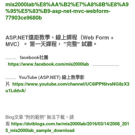
mis2000lab%E8%AA%B2%E7%A8%8B%E8%A9
%95%E5%83%B9-asp-net-mvc-webform-
77903ce9680b
ASP.NET遠距教學、線上課程（Web Form +
MVC）。
第一天課程， "完整" 試聽。
.........
facebook社團
https://www.facebook.com/mis2000lab
......................
.........
YouTube (ASP.NET) 線上教學影
片
https://www.youtube.com/channel/UC6IPPf6tvsNG8zX3
u1LddvA/
Blog文章 "附的範例" 無法下載，請
看
https://dotblogs.com.tw/mis2000lab/2016/03/14/2008_201
5_mis2000lab_sample_download