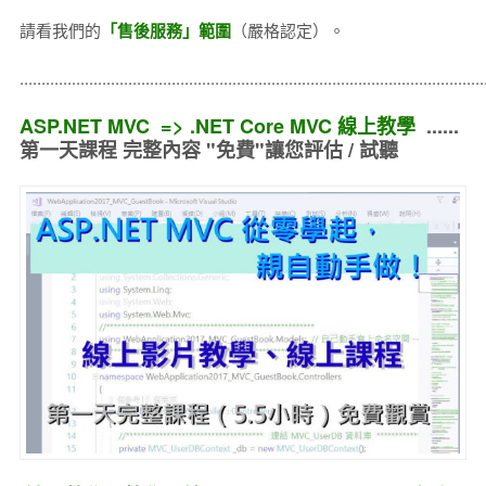
請看我們的
「售後服務」範圍
（嚴格認定）。
..........................................................................................................
ASP.NET MVC => .NET Core MVC 線上教學
......
第一天課程 完整內容 "免費"讓您評估 / 試聽