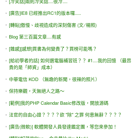
[冷笑話]兩則冷笑話....很冷....
[廣告]IE8 已經推出RC1的版本囉.....
[轉貼]傲慢、歧視造成的深刻傷害 (文 ∕ 楊照)
Blog 第三百篇文章....有感
[雜感][感想]買書為何變貴了？買榜可能嗎？
[給初學者的話] 如何選電腦補習班？？ #1....我的回憶 （最昂
貴的是「師資」成本）
中華電信 KOD （無趣的新聞，很辣的照片）
保持樂觀，天無絕人之路～
[範例]我的PHP Calendar Basic修改版，開放源碼
法官的自由心證？？？？欲 "除" 之罪 何患無辭？？？？
[廣告(微軟)] 軟體開發人員發達鑑定團，等您來參加！