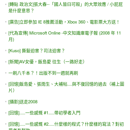
[轉貼 政治文]張大春--「國人皆曰可殺」的大眾效應 / 小屁屁
是什麼意思？
[廣告]立即參加 IE 8推薦活動，Xbox 360、電影票大方送！
[代為宣傳] Microsoft Online -中文知識庫電子報 (2008 年 11
月)
[Kuso] 撕髮迫害？司法迫害？
[新聞]AV女優，飯島愛 往生（一路好走）
一刷八千本？！出版不到一週就再刷
[回憶]飯島愛、張雨生、大補帖....與不復回憶的過去（補上圖
片）
[攝影]送走2008
[回憶].....一些感慨 #1.....帶初學者入門
[回憶].....一些感慨 #2.....什麼樣的程式？什麼樣的寫法？對初