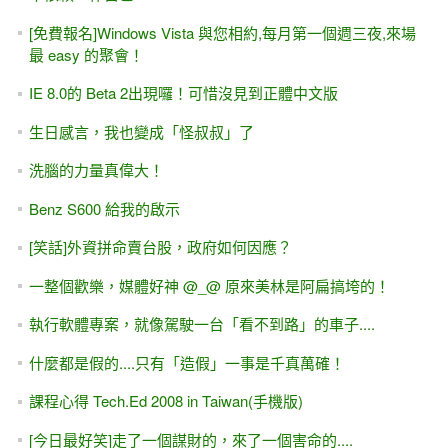
[免費報名]Windows Vista 與您相約,每月第一個週三夜,來場
最 easy 的聚會！
IE 8.0的 Beta 2出現囉！可惜沒見到正體中文版
生日感言，我也變成「怪叔叔」了
洗腦的力量真偉大！
Benz S600 給我的啟示
[笑話]外資拼命賣台股，政府如何因應？
一整個歡樂，媒體好神 @_@ 原來美林是阿扁搞垮的！
執行軟體專案，就像駕駛一台「看不到路」的車子....
什麼都是假的....只有「造假」一事是千真萬確！
課程心得 Tech.Ed 2008 in Taiwan(手機版)
[今日最好笑]走了一個謀財的，來了一個害命的....