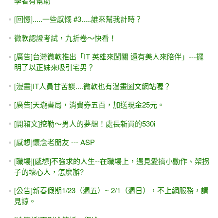
學者有幫助
[回憶].....一些感慨 #3.....誰來幫我計時？
微軟認證考試，九折卷～快看！
[廣告]台灣微軟推出「IT 英雄來闖關 還有美人來陪伴」---擺
明了以正妹來吸引宅男？
[漫畫]IT人員甘苦談....微軟也有漫畫圖文網站喔？
[廣告]天瓏書局，消費券五百，加送現金25元。
[開箱文]挖勒～男人的夢想！處長新買的530i
[感想]懷念老朋友 --- ASP
[職場][感想]不強求的人生--在職場上，遇見愛搞小動作、架拐
子的壞心人，怎麼辦?
[公告]新春假期1/23（週五）~ 2/1（週日），不上網服務，請
見諒。