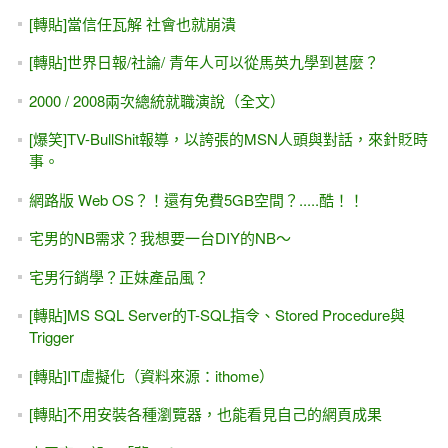
[轉貼]當信任瓦解 社會也就崩潰
[轉貼]世界日報/社論/ 青年人可以從馬英九學到甚麼？
2000 / 2008兩次總統就職演說（全文）
[爆笑]TV-BullShit報導，以誇張的MSN人頭與對話，來針貶時
事。
網路版 Web OS？！還有免費5GB空間？.....酷！！
宅男的NB需求？我想要一台DIY的NB～
宅男行銷學？正妹產品風？
[轉貼]MS SQL Server的T-SQL指令、Stored Procedure與
Trigger
[轉貼]IT虛擬化（資料來源：ithome）
[轉貼]不用安裝各種瀏覽器，也能看見自己的網頁成果