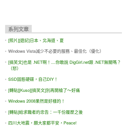
系列文章
[照片][遊記]日本、北海道、夏
Windows Vista減少不必要的服務、最佳化（優化）
[搞笑文]也是 .NET啊！....你敢說 DigGirl.net跟 .NET無關嗎？
（怒）
SSD固態硬碟，自己DIY！
[轉貼][Kuso][搞笑文]別再開槍了～好痛
Windows 2008果然是好樣的！
[轉貼]給求職者的忠告：一千份履歷之後
四川大地震，願大家都平安，Peace!