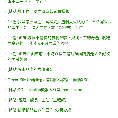
本田宗一郎，「夢」！
[轉貼]談工作....從中國時報裁員說起....
[回憶]我是怎麼落進「寫程式」這個大火坑的？...不會寫程式
的學生，如何進入業界，靠「寫程式」工作
[回憶][職場]幾個不愉快的求職經驗，與我人生的奇遇 - 職場
與金剛經.....談談我不可思議的際遇
[回憶][職場]1.面試前，不妨直接在電話裡面講清楚 & 2.微軟
的面試經驗
[轉貼]股市見底的六個訊號
Cross-Site Scripting / 跨站腳本攻擊，簡稱XSS
[轉貼]SQL Injection機器人來襲 from ithome
[轉貼] 經理 - 課長 - 主任（工程師）
[轉貼]技術顧問在做什麼？ 文/黃忠成