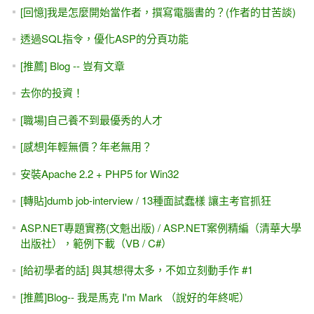
[回憶]我是怎麼開始當作者，撰寫電腦書的？(作者的甘苦談)
透過SQL指令，優化ASP的分頁功能
[推薦] Blog -- 豈有文章
去你的投資！
[職場]自己養不到最優秀的人才
[感想]年輕無價？年老無用？
安裝Apache 2.2 + PHP5 for Win32
[轉貼]dumb job-interview / 13種面試蠢樣 讓主考官抓狂
ASP.NET專題實務(文魁出版) / ASP.NET案例精編（清華大學
出版社），範例下載（VB / C#）
[給初學者的話] 與其想得太多，不如立刻動手作 #1
[推薦]Blog-- 我是馬克 I'm Mark （說好的年終呢）