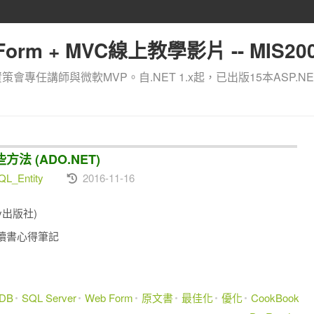
orm + MVC線上教學影片 -- MIS200
資策會專任講師與微軟MVP。自.NET 1.x起，已出版15本ASP.NE
法 (ADO.NET)
L_Entity
2016-11-16
elly出版社)
ss 的 讀書心得筆記
DB
SQL Server
Web Form
原文書
最佳化
優化
CookBook