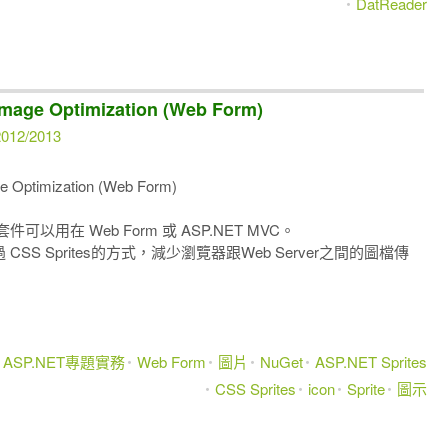
DatReader
age Optimization (Web Form)
012/2013
ptimization (Web Form)
套件可以用在 Web Form 或 ASP.NET MVC。
S Sprites的方式，減少瀏覽器跟Web Server之間的圖檔傳
ASP.NET專題實務
Web Form
圖片
NuGet
ASP.NET Sprites
CSS Sprites
icon
Sprite
圖示