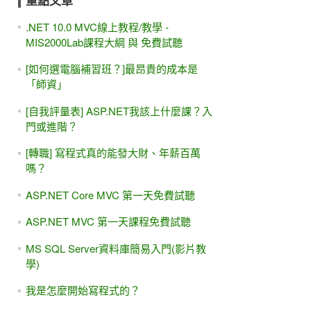
重點文章
.NET 10.0 MVC線上教程/教學 -
MIS2000Lab課程大綱 與 免費試聽
[如何選電腦補習班？]最昂貴的成本是
「師資」
[自我評量表] ASP.NET我該上什麼課？入
門或進階？
[轉職] 寫程式真的能發大財、年薪百萬
嗎？
ASP.NET Core MVC 第一天免費試聽
ASP.NET MVC 第一天課程免費試聽
MS SQL Server資料庫簡易入門(影片教
學)
我是怎麼開始寫程式的？