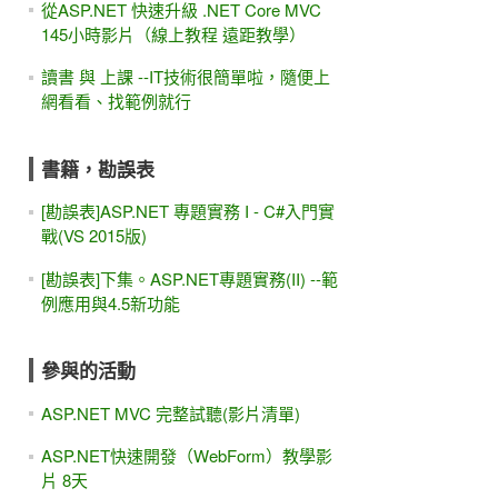
從ASP.NET 快速升級 .NET Core MVC
145小時影片（線上教程 遠距教學）
讀書 與 上課 --IT技術很簡單啦，隨便上
網看看、找範例就行
書籍，勘誤表
[勘誤表]ASP.NET 專題實務 I - C#入門實
戰(VS 2015版)
[勘誤表]下集。ASP.NET專題實務(II) --範
例應用與4.5新功能
參與的活動
ASP.NET MVC 完整試聽(影片清單)
ASP.NET快速開發（WebForm）教學影
片 8天