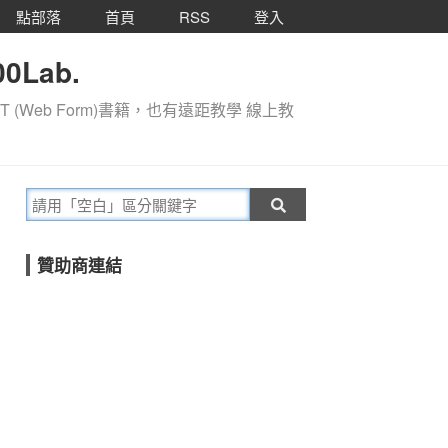
點部落
首頁
RSS
登入
0Lab.
T (Web Form)書籍，也有遠距教學 線上教
贊助商連結