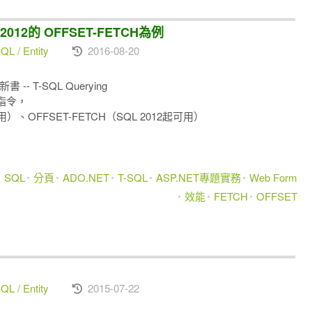
12的 OFFSET-FETCH為例
L / Entity
2016-08-20
 -- T-SQL Querying
指令，
用）、OFFSET-FETCH（SQL 2012起可用）
SQL
分頁
ADO.NET
T-SQL
ASP.NET專題實務
Web Form
效能
FETCH
OFFSET
L / Entity
2015-07-22