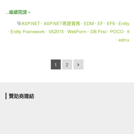
...繼續閱讀 »
ASP.NET
ASP.NET專題實務
EDM
EF
EF6
Entity
Entity Framework
VS2015
WebForm
DB First
POCO
tt
edmx
1
2
贊助商連結