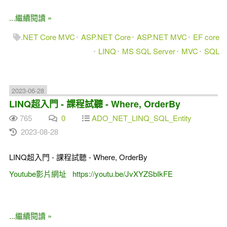
...繼續閱讀 »
.NET Core MVC
ASP.NET Core
ASP.NET MVC
EF core
LINQ
MS SQL Server
MVC
SQL
2023-06-28
LINQ超入門 - 課程試聽 - Where, OrderBy
765
0
ADO_NET_LINQ_SQL_Entity
2023-08-28
LINQ超入門 - 課程試聽 - Where, OrderBy
Youtube影片網址 https://youtu.be/JvXYZSbIkFE
...繼續閱讀 »