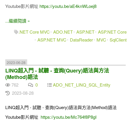
Youtube影片網址
https://youtu.be/aE4knWLoej8
...繼續閱讀 »
.NET Core MVC
ADO.NET
ASP.NET
ASP.NET Core
ASP.NET MVC
DataReader
MVC
SqlClient
2023-06-28
LINQ超入門 - 試聽 - 查詢(Query)語法與方法
(Method)語法
762
0
ADO_NET_LINQ_SQL_Entity
2023-08-28
LINQ超入門 - 試聽 - 查詢(Query)語法與方法(Method)語法
Youtube影片網址
https://youtu.be/Mc764f8P8gI