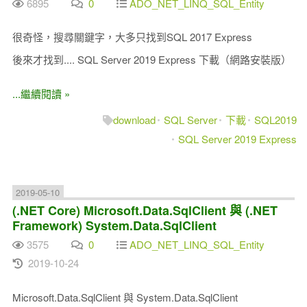
6895
0
ADO_NET_LINQ_SQL_Entity
很奇怪，搜尋關鍵字，大多只找到SQL 2017 Express
後來才找到.... SQL Server 2019 Express 下載（網路安裝版）
...繼續閱讀 »
download
SQL Server
下載
SQL2019
SQL Server 2019 Express
2019-05-10
(.NET Core) Microsoft.Data.SqlClient 與 (.NET
Framework) System.Data.SqlClient
3575
0
ADO_NET_LINQ_SQL_Entity
2019-10-24
Microsoft.Data.SqlClient 與 System.Data.SqlClient