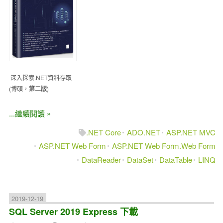
深入探索.NET資料存取
(博碩，
第二版
)
...繼續閱讀 »
.NET Core
ADO.NET
ASP.NET MVC
ASP.NET Web Form
ASP.NET Web Form.Web Form
DataReader
DataSet
DataTable
LINQ
2019-12-19
SQL Server 2019 Express 下載