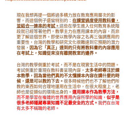
現在我想再提一個將過多精力放在教育應用層次的影
響，而這個例子還蠻特別的：
在課堂過度使用教科書，
並結合一連串的考試。
這些在學生進入任何教育系統階
段就已經等著他們，教學主力在應用課本的內容，而非
更了解這個世界。即使以教學內容之名再三強調應用的
重要性，台灣的教學和研究文化很難達到它預期的潛力
發展，
因為它「真正」達到的只有將教科書的內容應用
在考試上，知識從來沒有離開教室的邊界。
台灣的教學側重於考試，而不是在現實生活中的問題。
考試側重於重現在教科書呈現內容，
太多老師專注於課
本教學，因為當他們真的不太懂課本內容在講什麼的時
候，還是可以教的下去。
很多時候他們也不了解他們所
教的東西如何合理地運用在生活中，在很大程度上，老
師也是從類似的環境出身的。
運用課本作為教學方法，
而不是學習在複雜的世界應用內容所學的知識，
似乎是
很多老師隱藏專業知識不足最安全的方式。
我們在台灣
有太多不稱職的老師。