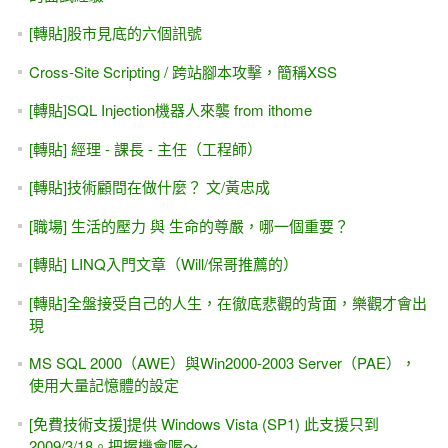
這就是我們的學校教出來的 [程式設計].....原來是歷史老師在
教程式設計啊！
[好文分享] 不想動手做的人，不要"妄想"學好程式
初學者FAQ - 哪些人不適合走這一行（寫程式、軟體開
發）？
[話術？騙局？] 保證就業 終身學習 終身觀看影片？
[台北市]確定開班，4/27週六... Allen Kuo的 ASP.NET<big>物
件導向班</big> (42 hr)
ASP.NET MVC與Web Form的使用時機？(我該選MVC架構、
或是一般ASP.NET的快速開發？)
[給初學者的話] 你在急什麼？ -- 從金城武的4G廣告談起 (世
界越快 心則慢)
[給初學者的話] 如何選電腦補習班?? #3....為什麼上課不送
書？.....書籍、文章是您評估老師的好方法