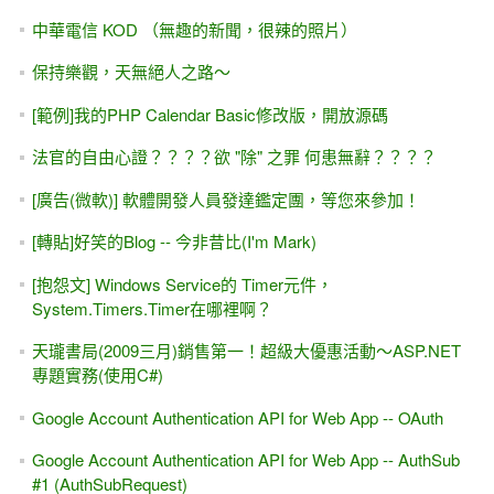
[開課通知]ASP.NET 入門班 42hr （高雄、台南、屏東）
2011/2/26假日班
遠距教學（影片教學） -- 寫程式可以這樣學習嗎？ 絕對OK
啦！
[Kuso]....這就是程式設計.....
[轉貼]一開始學程式，對 x=x+1 的迷惑？(感謝 陳鍾誠老師分
享)
[職場]好氣又好笑的內部Demo會議
[回憶].....一些感慨 #1.....帶初學者入門
[廣告]微軟認證課程 現正提供折扣優惠
[IT邦幫忙]鐵人賽#2-- 一本C++書籍燃起我的希望
哪種程式設計的語言最紅？
[IT邦幫忙]鐵人賽#18-- 我的第一本ASP.NET 1.0書籍，艱苦問