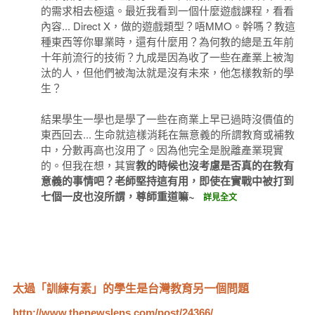
的需求相去極遠。最近我看到一個什麼遊戲課程，看看
內容... Direct X，做的遊戲類型？唔MMO。幹嗎？教這
種東西等你畢業時，還有什麼用？為何教的總是五年前
十年前流行的技術？九成是因為收了一些在產業上被淘
汰的人，但他們被淘汰就是沒有未來，他怎樣教新的學
生？
結果學生一學也是學了一些在商業上早已過時沒價值的
東西回去... 生命就這樣消耗在無意義的所謂教育或補教
中，分數再高也沒用了。因為他完全是脫離產業現實
的。但我在想，其實
教的時候也沒考慮是否真的在教有
意義的事情吧？老師堅持這有用，即使在實戰中被打到
七個一皮也沒所謂，尊師重道嘛~
詳見全文
太過「訓練有素」的學生是台灣教育另一個問題
http://www.thenewslens.com/post/24366/