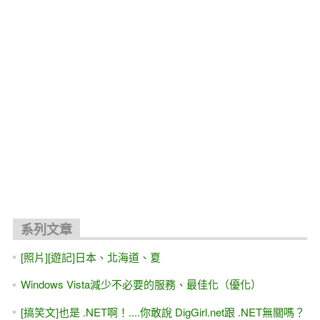
關聯文章
這就是我們的學校教出來的 [程式設計].....Orz 兼論 [教學]與
[良心]
[轉貼]老師的建議 -- 學寫程式，以興趣為主？或是扎實練功為
主？
補習班（學校）專用書 -- ASP.NET學習教材、核心教材