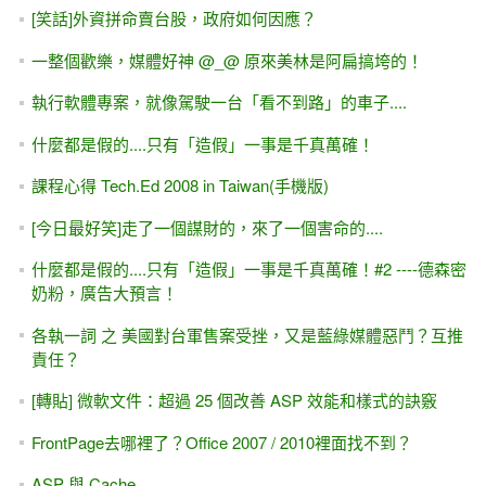
軟體人的心路歷程-- 洪任諭醫師(PCMan) 那些年，我們一起
上的BBS
[商業週刊] 真正「神級」程式設計師的 7 項特質 — 都與技術
無關！
[反向思考]程式的寫法
[給初學者的話] 學習沒有終點，但，隨時都是起點
程式設計師用哪些[字型]比較不會混淆？ -- 我偏愛 Verdana與
Tahoma
施文彬：「只出得起香蕉的公司，當然只請得到猴子」#2.....
人家不拿的「香蕉」，或許是年輕人最大的機會！
[轉貼]誰能領高薪？10大薪資成長快速的職務
[給初學者的話] 寫程式，不是英文翻譯 .....誰幫我翻譯這一段
程式？改成中文註解？
[IT邦幫忙]鐵人賽#19~24-- 回到業界做專案，B2Bi，