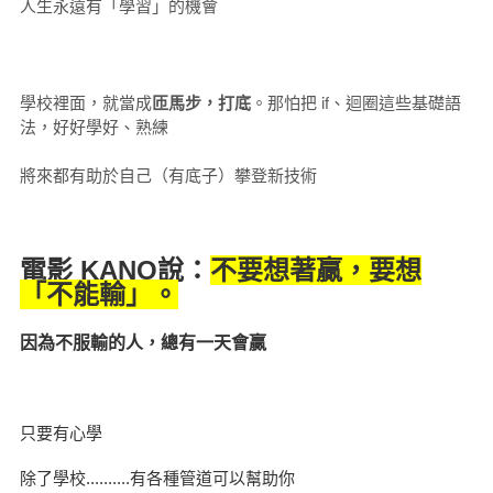
人生永遠有「學習」的機會
學校裡面，就當成
匝馬步，打底
。那怕把 if、迴圈這些基礎語
法，好好學好、熟練
將來都有助於自己（有底子）攀登新技術
電影 KANO說：
不要想著贏，要想
「不能輸」。
因為不服輸的人，總有一天會贏
只要有心學
除了學校..........有各種管道可以幫助你