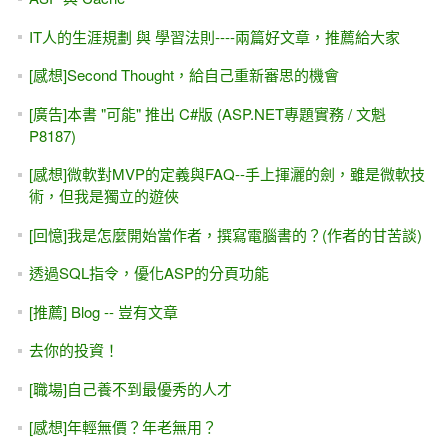
Rosettanet XML / 職場工作與面試經驗
這就是我們的學校教出來的 [程式設計] #2 -- 考卷答案公開
（僅供參考）
C#超入門 - 現學現賣，最實用的 C#入門教學
[職場]因為遲遲不能決定自己要什麼顏色，來不及綻放就枯萎
的小花
[職場] 新鮮人求職......先卡位，再說！（面試，務必要有作
品）
[新書上市 / 教科書] ASP.NET學習教材：使用C# (松崗出版)
如何用程式設計做到「主動關懷」員工？
[給初學者的話] 如何選電腦補習班？？ #1....我的回憶 （最昂
貴的是「師資」成本）
[職場]轉貼 -- AHMET ALP BALKAN : 我在微軟工作八個月學
到的事 （兼論：別把「公司」當成「學校」來看待）