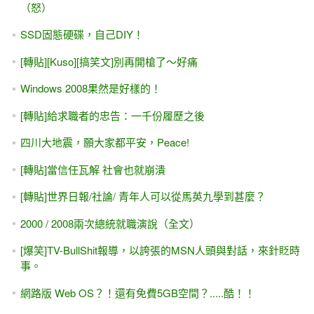
(2013年底的出書計畫)
[VB / C#] List 排序(sort)的作法 from 微軟msdn網站
[轉貼]台灣年輕人 就業意願、技能不足，甚至家長過度保
護。
[轉貼] PTT -- 軟體人的心路歷程分享 （補習電腦、學習寫程
式、出書、出國、求職...這位前輩都經歷過了）
別讓舊時代的思維，困死自己 (兼論：我的微創業 跟 傳統補
習班的差異)
大學新鮮人的先修課 - 電腦採購 + 程式入門
[轉貼]補習班的花樣、招生文宣，實在是.............
[台北]5/17(雙週日) Allen Kuo 的 ASP.NET 程式技巧進階班
(遠距教學)
[給初學者的話]眼大肚皮小 -- 學程式設計，不是去餐廳吃到
飽。