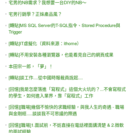
[開箱文] 兩年前的「中古」新NB
[OneDrive] 30秒做出免費、線上問卷、網頁問卷
千金買房，萬金買鄰 -- 選擇跟您一起上課的「同學」，是很
重要的！
天然瓦斯（自來瓦斯）與程式設計
[轉貼]程式設計如何不花錢？從零開始？自學可行嗎？
[IT邦幫忙]鐵人賽#25-- 2008入選微軟MVP 與 出版ASP.NET
2.0書籍
[IT邦幫忙]鐵人賽#9~#13-- 絕境求生、從遺跡中學習寫程式
(沒寫過程式的人，第一份Coding工作如何上手？)
[IT邦幫忙]鐵人賽#17-- 講師之路(4) 沈澱，讓自己成長更快
[IT邦幫忙]鐵人賽#4-- 我的職場 初試探（電腦DIY直銷 與 軟
體業務員）