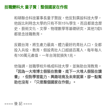
技職變科大 童子賢：整個國家在作假
和碩聯合科技董事長童子賢說，他反對廣設科技大學，
他說比利時念大學的只有不到15％學生，而且都是念歷
史、藝術文化、文學、物理數學等基礎研究，其他7成5
都是念技職教育。
反觀台灣，將生產力最高、體力最好的青壯人口，全都
投入兵役、教育，假設青壯人口超過百萬人，每年每人
有100萬元產值，一年台灣就損失1兆。
他強調，技職學校升格成科技大學，並無助台灣教育，
「因為一大堆博士假裝在教書、底下一大堆人假裝在讀
書」，但對學習能力、興趣培育及未來就業，卻一點幫
助也沒有，「只是整個國家在作假」。
==== 後 記 ====