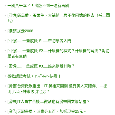
MR JAMIE的兩篇文章：趁你還年輕，來學點程式吧！ / 22K
根本是個偽議題
GridView有其極限 -- 心裡有劍，手上無劍（不拘泥於手上既
有的招式）
[IT邦幫忙]鐵人賽#3-- 在學校「見樹不見林」的程式教學中，
我終於看見森林
使用 Using...End Using區塊來寫程式，要非常小心！
CSS簡介與入門 #1 .....超基礎的簡單入門
[職場]萬般帶不去，唯有業隨身 -- 領22K的員工，在職場上該
付出多少？
[Java]使用 AI / Copilot 將C#入門範例 轉成Java
補習班、課程的結業證書？......興趣與自我學習等於「專長」
嗎？
我是哈利波特嗎？念一句咒語，學生從此以後就不怕寫程式