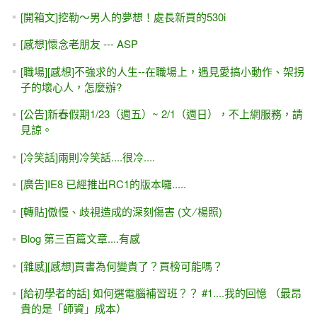
了？
良葛格： 技術演講與授課，兩碼子事！ / 教育訓練的節奏感 /
教育訓練的迷思
有趣的順口溜......
[IT邦幫忙]鐵人賽#1-- 無趣的大學 與 無聊的資訊科系
[轉貼]未來五年內，developers要學的10大技能
學習（發問）的態度，決定一切#2 -- 外表嚴肅，內心輕鬆 /
先把自尊放下
[職場][感想]你想當多久的IT人？
[IT邦幫忙]鐵人賽#15~16-- 講師之路(2~3) 大學老師（博士）
的教法，為什麼一般學生老是聽不懂？
這就是我們的學校教出來的 [程式設計].....原來是國文老師在
教程式設計啊！
資訊講師 (電腦教師、教程式設計的老師) 的社會責任？