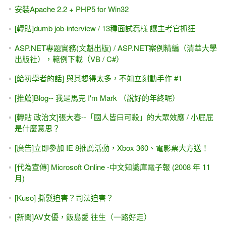
[IT邦幫忙]鐵人賽#26-- MIS2000 Lab.我的微創業（開班授
課、ASP.NET教學）
[範例下載] HTML5、CSS、JavaScript 網頁程式設計與
MCSD 70-480 認證教材 (碁峰)
[台北開課]ASP.NET 42hr 入門班，六月12日（週日班）開
課。9,900元！
[轉貼]廖玉蕙：老師的臨別贈言 （教育，或許是....學習不要
怕、勇於面對）
[教學投影片 分享] ASP.NET學習教材 (松崗出版 2014)
slideshare
[感想]在新技術面前，懂得謙卑......
[IT邦幫忙]鐵人賽#5~7-- 意外發現自己適合做講師 / 就讀研究
所 / 我的學習之道
[職場]關於面試......