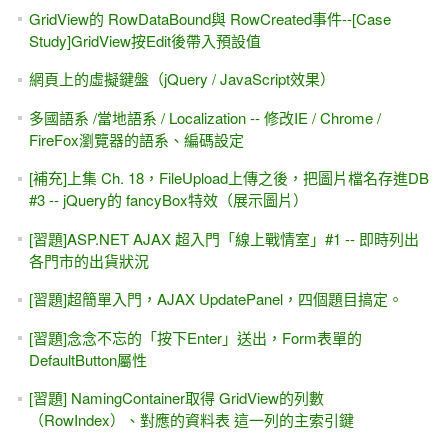
GridView的 RowDataBound與 RowCreated事件--[Case
Study]GridView按Edit後帶入預設值
網頁上的虛擬鍵盤（jQuery / JavaScript效果）
多國語系 /當地語系 / Localization -- 修改IE / Chrome /
FireFox瀏覽器的語系、編碼設定
[補充]上集 Ch. 18，FileUpload上傳之後，把圖片檔名存進DB
#3 -- jQuery的 fancyBox特效（展示圖片）
[習題]ASP.NET AJAX 超入門「線上戰情室」#1 -- 即時列出
各門市的出貨狀況
[習題]超簡單入門，AJAX UpdatePanel，四個題目搞定。
[習題]念念不忘的「按下Enter」送出，Form表單的
DefaultButton屬性
[習題] NamingContainer取得 GridView的列數
（RowIndex）、對應的資料表 這一列的主索引鍵