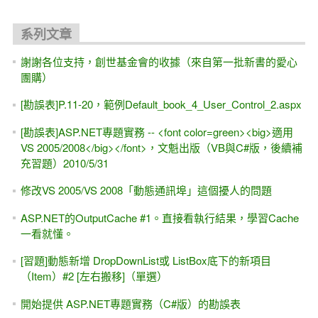
系列文章
謝謝各位支持，創世基金會的收據（來自第一批新書的愛心
團購）
[勘誤表]P.11-20，範例Default_book_4_User_Control_2.aspx
[勘誤表]ASP.NET專題實務 -- <font color=green><big>適用
VS 2005/2008</big></font>，文魁出版（VB與C#版，後續補
充習題）2010/5/31
修改VS 2005/VS 2008「動態通訊埠」這個擾人的問題
ASP.NET的OutputCache #1。直接看執行結果，學習Cache
一看就懂。
[習題]動態新增 DropDownList或 ListBox底下的新項目
（Item）#2 [左右搬移]（單選）
開始提供 ASP.NET專題實務（C#版）的勘誤表