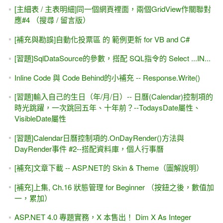
[主細表 / 主表明細]同一個網頁裡面，兩個GridView作關聯對
應#4 （搜尋 / 留言版）
[補充與勘誤]自動化投票區 的 範例更新 for VB and C#
[習題]SqlDataSource的參數，搭配 SQL指令的 Select ...IN...
Inline Code 與 Code Behind的小補充 -- Response.Write()
[習題]輸入自己的生日（年/月/日）-- 日曆(Calendar)控制項的
時光跳躍，一次跳回五年、十年前？--TodaysDate屬性、
VisibleDate屬性
[習題]Calendar日曆控制項的.OnDayRender()方法與
DayRender事件 #2--搭配資料庫，個人行事曆
[補充]文章下載 -- ASP.NET的 Skin & Theme（圖解說明）
[補充]上集, Ch.16 狀態管理 for Beginner （按鈕之後，數值加
一，累加）
ASP.NET 4.0 專題實務，X 本售出！ Dim X As Integer