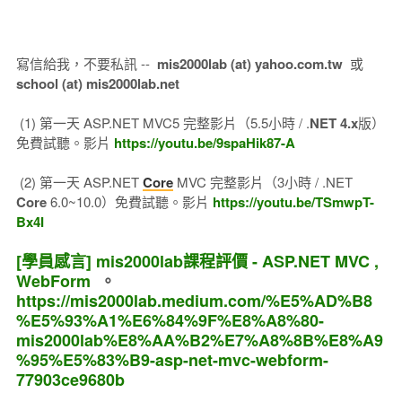
寫信給我，不要私訊 --
mis2000lab (at) yahoo.com.tw
或
school (at) mis2000lab.net
(1) 第一天 ASP.NET MVC5 完整影片（5.5小時 / .
NET 4.x
版）
免費試聽。影片
https://youtu.be/9spaHik87-A
(2) 第一天 ASP.NET
Core
MVC 完整影片（3小時 / .NET
Core
6.0~10.0）免費試聽。影片
https://youtu.be/TSmwpT-
Bx4I
[學員感言] mis2000lab課程評價 - ASP.NET MVC ,
WebForm
。
https://mis2000lab.medium.com/%E5%AD%B8
%E5%93%A1%E6%84%9F%E8%A8%80-
mis2000lab%E8%AA%B2%E7%A8%8B%E8%A9
%95%E5%83%B9-asp-net-mvc-webform-
77903ce9680b