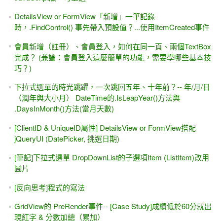
DetailsView or FormView「新增」一筆記錄
時，.FindControl() 事先帶入預設值？...使用ItemCreated事件
會員新增（註冊）、會員登入，如何在同一頁、兩個TextBox
完成？ (兼論：會員登入這麼簡單的功能，需要學哪些基本技
巧？)
下拉式選單的時光跳躍，一次跳回五年、十年前？-- 年/月/日
（潤年與大小月） DateTime的.IsLeapYear()方法與
.DaysInMonth()方法(當月天數)
[ClientID & UniqueID屬性] DetailsView or FormView搭配
jQueryUI (DatePicker, 挑選日期)
[筆記]下拉式選單 DropDownList的子選項Item (ListItem)改用
圖片
[反向思考]程式的寫法
GridView的 PreRender事件-- [Case Study]成績低於60分就出
現紅字 & 分數加總（累加）