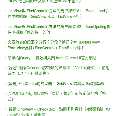
Study]七日內的新文章，加上NEW(小圖片）
ListView與.FindControl()方法的簡單練習 #1 -- Page_Load事
件中的錯誤（GridView可以，ListView不行）
ListView與.FindControl()方法的簡單練習 #2 -- ItemUpdting事
件中抓取「修改後」的值
文章內容的段落？分行？分段？換行？#1 (DetailsView、
FormView為例) FindControl + DataBound事件
簡單的jQuery UI特效與入門 from jQuery UI官方網站
[習題]日曆(Calendar)控制項的障眼法（.Visible屬性），使用
時才出現？不用就消失？
[習題].FindControl()的習題 -- GridView 跨網頁 修改(編輯)
[NPOI 1.2.4版]凍結窗格（凍結、鎖定）& 設定儲存格「格
式」
[習題]GridView + CheckBox，點選多列資料（複選刪除）#3
JavaScript版，可全選