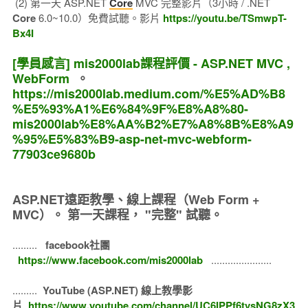
(2) 第一天 ASP.NET
Core
MVC 完整影片（3小時 / .NET
Core
6.0~10.0）免費試聽。影片
https://youtu.be/TSmwpT-
Bx4I
[學員感言] mis2000lab課程評價 - ASP.NET MVC ,
WebForm
。
https://mis2000lab.medium.com/%E5%AD%B8
%E5%93%A1%E6%84%9F%E8%A8%80-
mis2000lab%E8%AA%B2%E7%A8%8B%E8%A9
%95%E5%83%B9-asp-net-mvc-webform-
77903ce9680b
ASP.NET遠距教學、線上課程（Web Form +
MVC）。
第一天課程， "完整" 試聽。
.........
facebook社團
https://www.facebook.com/mis2000lab
......................
.........
YouTube (ASP.NET) 線上教學影
片
https://www.youtube.com/channel/UC6IPPf6tvsNG8zX3