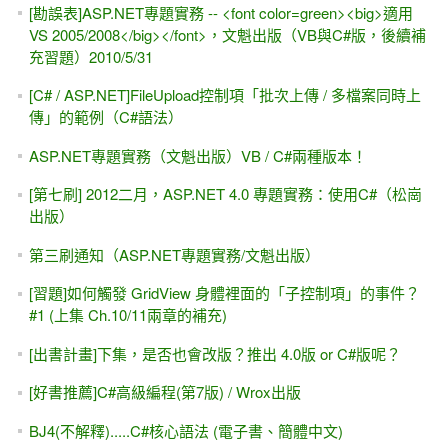
[勘誤表]ASP.NET專題實務 -- <font color=green><big>適用
VS 2005/2008</big></font>，文魁出版（VB與C#版，後續補
充習題）2010/5/31
[C# / ASP.NET]FileUpload控制項「批次上傳 / 多檔案同時上
傳」的範例（C#語法）
ASP.NET專題實務（文魁出版）VB / C#兩種版本！
[第七刷] 2012二月，ASP.NET 4.0 專題實務：使用C#（松崗
出版）
第三刷通知（ASP.NET專題實務/文魁出版）
[習題]如何觸發 GridView 身體裡面的「子控制項」的事件？
#1 (上集 Ch.10/11兩章的補充)
[出書計畫]下集，是否也會改版？推出 4.0版 or C#版呢？
[好書推薦]C#高級編程(第7版) / Wrox出版
BJ4(不解釋).....C#核心語法 (電子書、簡體中文)