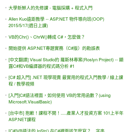
大學新鮮人的先修課 - 電腦採購 + 程式入門
Allen Kuo遠距教學 -- ASP.NET 物件導向班(OOP)
2015/5/17(週日上課)
VB的Chr()、ChrW()轉成 C#，怎麼做？
開始提供 ASP.NET專題實務（C#版）的勘誤表
[中文翻譯] Visual Studio的 羅斯林專案(Roslyn Project) -- 顯
露C#和VB編譯器的程式碼分析 #1
[C# 超入門] .NET 現學現賣 最實用的程式入門教學 / 線上課
程 / 教學視頻
[入門]C#語法裡面，如何使用 VB的常用函數？(using
Microsoft.VisualBasic)
[台中市] 抱歉！課程不開！.....產業人才投資方案 101上半年
ASP.NET課程
[C#]VB語法的 InStr() 在C#裡面該怎麼寫？....字串