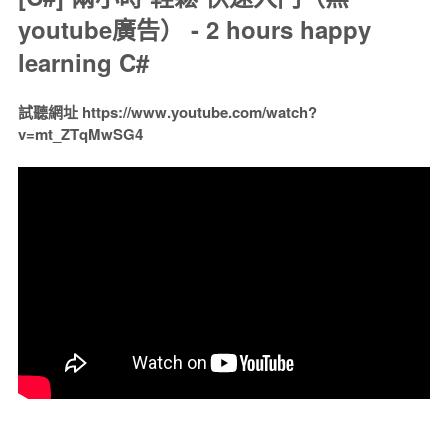
youtube廣告） - 2 hours happy
learning C#
試聽網址 https://www.youtube.com/watch?
v=mt_ZTqMwSG4