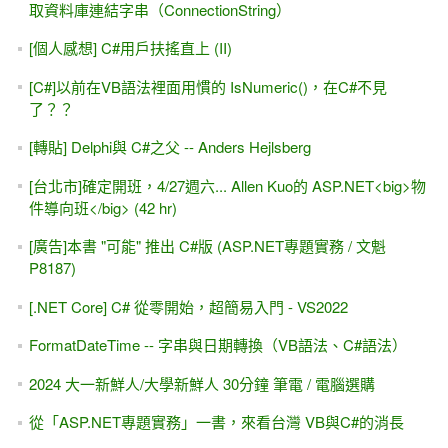
取資料庫連結字串（ConnectionString）
[個人感想] C#用戶扶搖直上 (II)
[C#]以前在VB語法裡面用慣的 IsNumeric()，在C#不見
了？？
[轉貼] Delphi與 C#之父 -- Anders Hejlsberg
[台北市]確定開班，4/27週六... Allen Kuo的 ASP.NET<big>物
件導向班</big> (42 hr)
[廣告]本書 "可能" 推出 C#版 (ASP.NET專題實務 / 文魁
P8187)
[.NET Core] C# 從零開始，超簡易入門 - VS2022
FormatDateTime -- 字串與日期轉換（VB語法、C#語法）
2024 大一新鮮人/大學新鮮人 30分鐘 筆電 / 電腦選購
從「ASP.NET專題實務」一書，來看台灣 VB與C#的消長