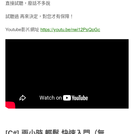
直接試聽，廢話不多說
試聽過 再來決定，對您才有保障！
Youtube影片網址
https://youtu.be/nwi12PsQpGc
[C#] 兩小時 輕鬆 快速入門（無