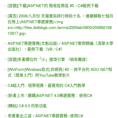
[習題][下載]ASP.NET的 簡易投票區 #5 --C#範例下載
[廣告] 2008/八月份 天瓏書局排行榜前十名 ，連續蟬聯七個月
在榜上(ASP.NET專題實務)<img
src=http://files.dotblogs.com.tw/mis2000lab/0809/200892168
13917.jpg>
ASP.NET專題實務(文魁出版) / ASP.NET案例精編（清華大學
出版社），範例下載（VB / C#）
[習題]多重欄位的「小」搜尋引擎 （稍有難度）
[WinForm]Windows程式(非網頁) #2 -- 跨平台的 ADO.NET程
式（簡單入門）附YouTube教學影片
C#超入門 - 現學現賣，最實用的 C#入門教學
[新書上市 / 團購]ASP.NET 4.0專題實務：使用C#
[轉貼] C# 6.0 的新功能
老書重出江湖，ASP.NET專題實務--使用C#