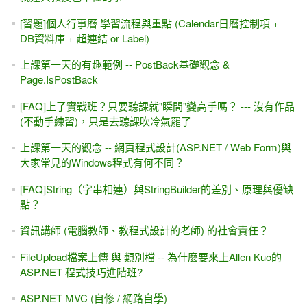
[習題]個人行事曆 學習流程與重點 (Calendar日曆控制項 +
DB資料庫 + 超連結 or Label)
上課第一天的有趣範例 -- PostBack基礎觀念 &
Page.IsPostBack
[FAQ]上了實戰班？只要聽課就"瞬間"變高手嗎？ --- 沒有作品
(不動手練習)，只是去聽課吹冷氣罷了
上課第一天的觀念 -- 網頁程式設計(ASP.NET / Web Form)與
大家常見的Windows程式有何不同？
[FAQ]String（字串相連）與StringBuilder的差別、原理與優缺
點？
資訊講師 (電腦教師、教程式設計的老師) 的社會責任？
FileUpload檔案上傳 與 類別檔 -- 為什麼要來上Allen Kuo的
ASP.NET 程式技巧進階班?
ASP.NET MVC (自修 / 網路自學)