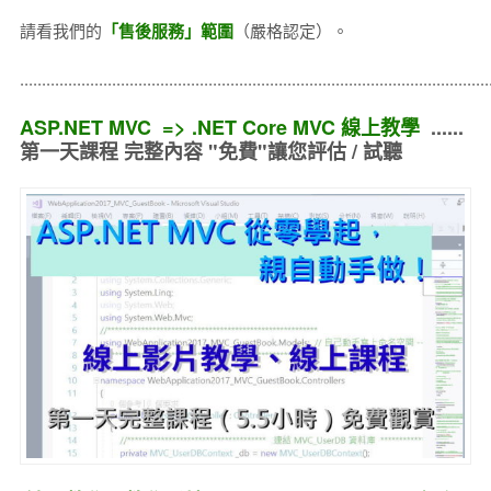
請看我們的
「售後服務」範圍
（嚴格認定）。
..........................................................................................................
ASP.NET MVC => .NET Core MVC 線上教學
......
第一天課程 完整內容 "免費"讓您評估 / 試聽