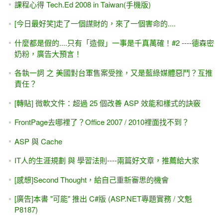
課程心得 Tech.Ed 2008 in Taiwan(手機版)
[今日最好笑]走了一個謀財的，來了一個害命的....
什麼都是假的....只有「造假」一事是千真萬確！#2 ----德森密
奶粉，廣告大預言！
各執一詞 之 美國對台軍售案受挫，又是藍綠媒體惡鬥？互推
責任？
[轉貼] 微軟文件：超過 25 個改善 ASP 效能和樣式的訣竅
FrontPage去哪裡了？Office 2007 / 2010裡面找不到？
ASP 與 Cache
IT人的生涯規劃 與 學習法則----兩篇好文章，推薦給大家
[感想]Second Thought，給自己重新審思的機會
[廣告]本書 "可能" 推出 C#版 (ASP.NET專題實務 / 文魁
P8187)