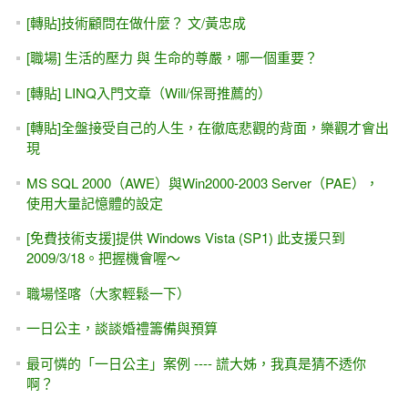
[轉貼]技術顧問在做什麼？ 文/黃忠成
[職場] 生活的壓力 與 生命的尊嚴，哪一個重要？
[轉貼] LINQ入門文章（Will/保哥推薦的）
[轉貼]全盤接受自己的人生，在徹底悲觀的背面，樂觀才會出
現
MS SQL 2000（AWE）與Win2000-2003 Server（PAE），
使用大量記憶體的設定
[免費技術支援]提供 Windows Vista (SP1) 此支援只到
2009/3/18。把握機會喔～
職場怪喀（大家輕鬆一下）
一日公主，談談婚禮籌備與預算
最可憐的「一日公主」案例 ---- 謊大姊，我真是猜不透你
啊？