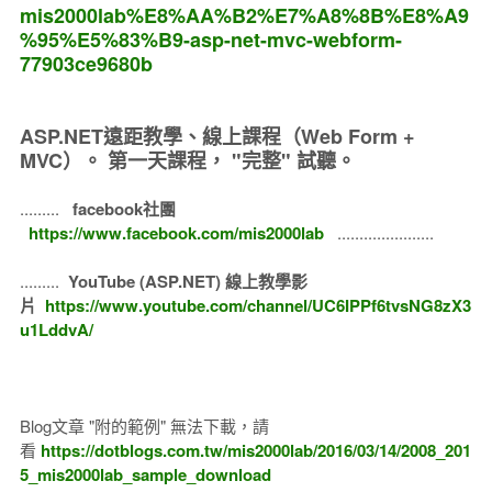
mis2000lab%E8%AA%B2%E7%A8%8B%E8%A9
%95%E5%83%B9-asp-net-mvc-webform-
77903ce9680b
ASP.NET遠距教學、線上課程（Web Form +
MVC）。
第一天課程， "完整" 試聽。
.........
facebook社團
https://www.facebook.com/mis2000lab
......................
.........
YouTube (ASP.NET) 線上教學影
片
https://www.youtube.com/channel/UC6IPPf6tvsNG8zX3
u1LddvA/
Blog文章 "附的範例" 無法下載，請
看
https://dotblogs.com.tw/mis2000lab/2016/03/14/2008_201
5_mis2000lab_sample_download