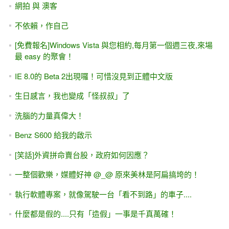
網拍 與 澳客
不依賴，作自己
[免費報名]Windows Vista 與您相約,每月第一個週三夜,來場
最 easy 的聚會！
IE 8.0的 Beta 2出現囉！可惜沒見到正體中文版
生日感言，我也變成「怪叔叔」了
洗腦的力量真偉大！
Benz S600 給我的啟示
[笑話]外資拼命賣台股，政府如何因應？
一整個歡樂，媒體好神 @_@ 原來美林是阿扁搞垮的！
執行軟體專案，就像駕駛一台「看不到路」的車子....
什麼都是假的....只有「造假」一事是千真萬確！