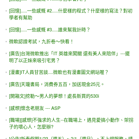
[回憶].....一些感慨 #2.....什麼樣的程式？什麼樣的寫法？對初
學者有幫助
[回憶].....一些感慨 #3.....誰來幫我計時？
微軟認證考試，九折卷～快看！
[廣告]台灣微軟推出「IT 英雄來闖關 還有美人來陪伴」---擺
明了以正妹來吸引宅男？
[漫畫]IT人員甘苦談....微軟也有漫畫圖文網站喔？
[廣告]天瓏書局，消費券五百，加送現金25元。
[開箱文]挖勒～男人的夢想！處長新買的530i
[感想]懷念老朋友 --- ASP
[職場][感想]不強求的人生--在職場上，遇見愛搞小動作、架拐
子的壞心人，怎麼辦?
[公告]新春假期1/23（週五）~ 2/1（週日），不上網服務，請