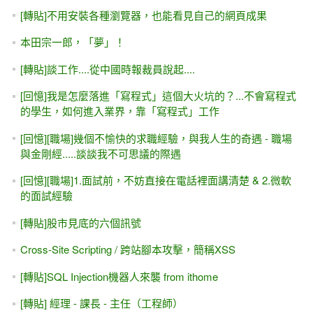
[轉貼]不用安裝各種瀏覽器，也能看見自己的網頁成果
本田宗一郎，「夢」！
[轉貼]談工作....從中國時報裁員說起....
[回憶]我是怎麼落進「寫程式」這個大火坑的？...不會寫程式
的學生，如何進入業界，靠「寫程式」工作
[回憶][職場]幾個不愉快的求職經驗，與我人生的奇遇 - 職場
與金剛經.....談談我不可思議的際遇
[回憶][職場]1.面試前，不妨直接在電話裡面講清楚 & 2.微軟
的面試經驗
[轉貼]股市見底的六個訊號
Cross-Site Scripting / 跨站腳本攻擊，簡稱XSS
[轉貼]SQL Injection機器人來襲 from ithome
[轉貼] 經理 - 課長 - 主任（工程師）