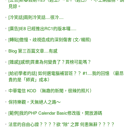
見諒。
[冷笑話]兩則冷笑話....很冷....
[廣告]IE8 已經推出RC1的版本囉.....
[轉貼]傲慢、歧視造成的深刻傷害 (文 ∕ 楊照)
Blog 第三百篇文章....有感
[雜感][感想]買書為何變貴了？買榜可能嗎？
[給初學者的話] 如何選電腦補習班？？ #1....我的回憶 （最昂
貴的是「師資」成本）
中華電信 KOD （無趣的新聞，很辣的照片）
保持樂觀，天無絕人之路～
[範例]我的PHP Calendar Basic修改版，開放源碼
法官的自由心證？？？？欲 "除" 之罪 何患無辭？？？？