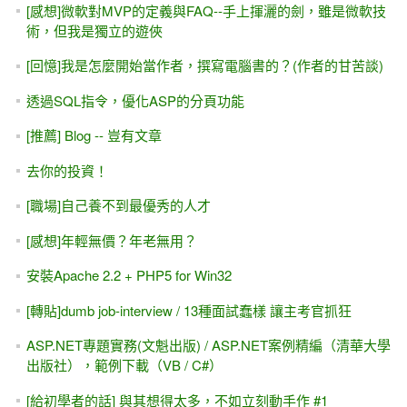
[感想]微軟對MVP的定義與FAQ--手上揮灑的劍，雖是微軟技
術，但我是獨立的遊俠
[回憶]我是怎麼開始當作者，撰寫電腦書的？(作者的甘苦談)
透過SQL指令，優化ASP的分頁功能
[推薦] Blog -- 豈有文章
去你的投資！
[職場]自己養不到最優秀的人才
[感想]年輕無價？年老無用？
安裝Apache 2.2 + PHP5 for Win32
[轉貼]dumb job-interview / 13種面試蠢樣 讓主考官抓狂
ASP.NET專題實務(文魁出版) / ASP.NET案例精編（清華大學
出版社），範例下載（VB / C#）
[給初學者的話] 與其想得太多，不如立刻動手作 #1