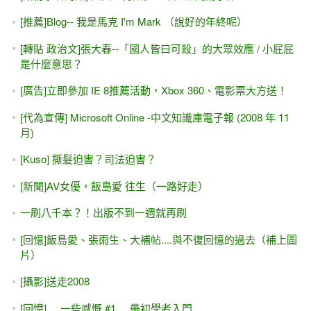
[推薦]Blog-- 我是馬克 I'm Mark （說好的年終呢）
[轉貼 政治文]張大春--「國人皆曰可殺」的大眾效應 / 小屁屁
是什麼意思？
[廣告]立即參加 IE 8推薦活動，Xbox 360、電影票大方送！
[代為宣傳] Microsoft Online -中文知識庫電子報 (2008 年 11
月)
[Kuso] 撕髮迫害？司法迫害？
[新聞]AV女優，飯島愛 往生（一路好走）
一刷八千本？！出版不到一週就再刷
[回憶]飯島愛、張雨生、大補帖....與不復回憶的過去（補上圖
片）
[攝影]送走2008
[回憶].....一些感慨 #1.....帶初學者入門