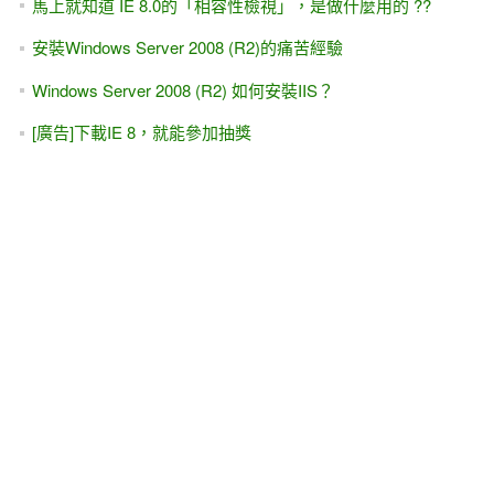
馬上就知道 IE 8.0的「相容性檢視」，是做什麼用的 ??
安裝Windows Server 2008 (R2)的痛苦經驗
Windows Server 2008 (R2) 如何安裝IIS？
[廣告]下載IE 8，就能參加抽獎
當心病毒！請立刻檢查你的HTML檔與網頁程式檔
你有沒有看過開站提供服務五年了....卻還是Beta版的網站...
Google Desktop（桌面）gadget 的基本架構、安裝
Google Desktop gadget的開發工具
Google Desktop Gadget的XML格式 與 HTML表單/CSS的支
援
[轉貼]快速修正網頁，符合IE 8瀏覽器的檢視
學習（發問）的態度，決定一切#2 -- 外表嚴肅，內心輕鬆 /
先把自尊放下