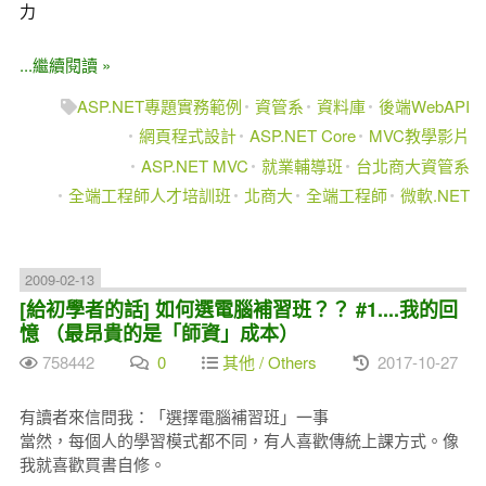
力
...繼續閱讀 »
ASP.NET專題實務範例
資管系
資料庫
後端WebAPI
網頁程式設計
ASP.NET Core
MVC教學影片
ASP.NET MVC
就業輔導班
台北商大資管系
全端工程師人才培訓班
北商大
全端工程師
微軟.NET
2009-02-13
[給初學者的話] 如何選電腦補習班？？ #1....我的回
憶 （最昂貴的是「師資」成本）
758442
0
其他 / Others
2017-10-27
有讀者來信問我：「選擇電腦補習班」一事
當然，每個人的學習模式都不同，有人喜歡傳統上課方式。像
我就喜歡買書自修。