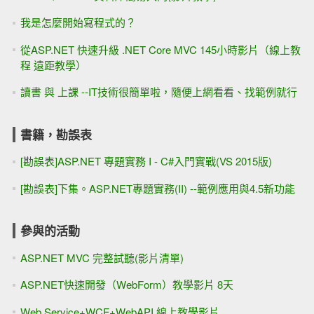
我是怎麼開始寫程式的？
從ASP.NET 快速升級 .NET Core MVC 145小時影片（線上教
程 遠距教學）
讀書 與 上課 --IT技術很簡單啦，隨便上網看看、找範例就行
書籍，勘誤表
[勘誤表]ASP.NET 專題實務 I - C#入門實戰(VS 2015版)
[勘誤表]下集。ASP.NET專題實務(II) --範例應用與4.5新功能
參與的活動
ASP.NET MVC 完整試聽(影片清單)
ASP.NET快速開發（WebForm）教學影片 8天
Web Service+WCF+WebAPI 線上教學影片