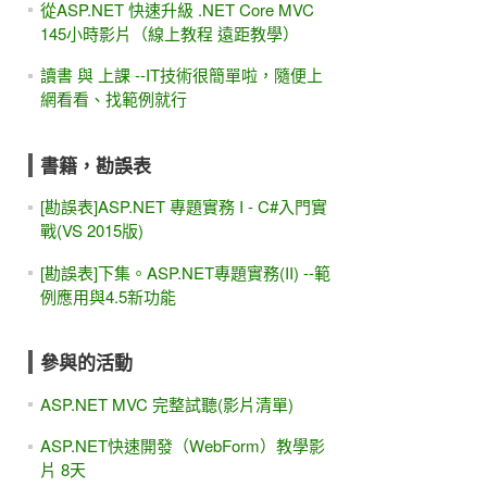
從ASP.NET 快速升級 .NET Core MVC
145小時影片（線上教程 遠距教學）
讀書 與 上課 --IT技術很簡單啦，隨便上
網看看、找範例就行
書籍，勘誤表
[勘誤表]ASP.NET 專題實務 I - C#入門實
戰(VS 2015版)
[勘誤表]下集。ASP.NET專題實務(II) --範
例應用與4.5新功能
參與的活動
ASP.NET MVC 完整試聽(影片清單)
ASP.NET快速開發（WebForm）教學影
片 8天