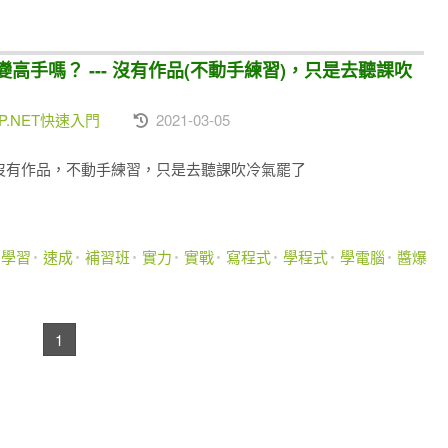
變高手嗎？ --- 沒有作品(不動手練習)，只是去聽課吹
.NET快速入門
2021-03-05
- 沒有作品，不動手練習，只是去聽課吹冷氣罷了
身學習
速成
補習班
實力
實戰
寫程式
學程式
學電腦
醬爆
1