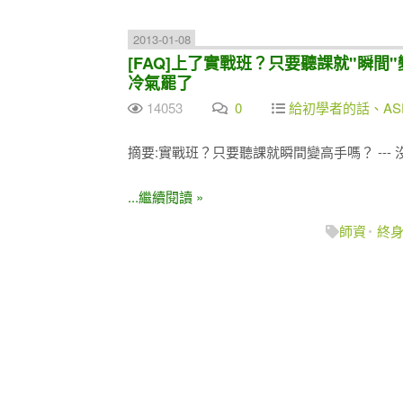
2013-01-08
[FAQ]上了實戰班？只要聽課就"瞬間"
冷氣罷了
14053
0
給初學者的話、ASP
摘要:實戰班？只要聽課就瞬間變高手嗎？ --
...繼續閱讀 »
師資
終