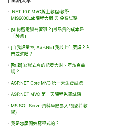
重點文章
.NET 10.0 MVC線上教程/教學 -
MIS2000Lab課程大綱 與 免費試聽
[如何選電腦補習班？]最昂貴的成本是
「師資」
[自我評量表] ASP.NET我該上什麼課？入
門或進階？
[轉職] 寫程式真的能發大財、年薪百萬
嗎？
ASP.NET Core MVC 第一天免費試聽
ASP.NET MVC 第一天課程免費試聽
MS SQL Server資料庫簡易入門(影片教
學)
我是怎麼開始寫程式的？