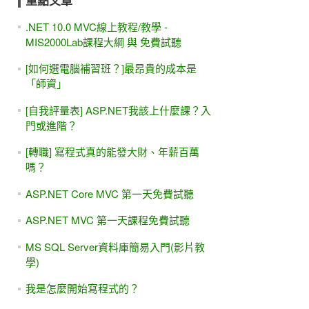
重點文章
.NET 10.0 MVC線上教程/教學 -
MIS2000Lab課程大綱 與 免費試聽
[如何選電腦補習班？]最昂貴的成本是
「師資」
[自我評量表] ASP.NET我該上什麼課？入
門或進階？
[轉職] 寫程式真的能發大財、年薪百萬
嗎？
ASP.NET Core MVC 第一天免費試聽
ASP.NET MVC 第一天課程免費試聽
MS SQL Server資料庫簡易入門(影片教
學)
我是怎麼開始寫程式的？