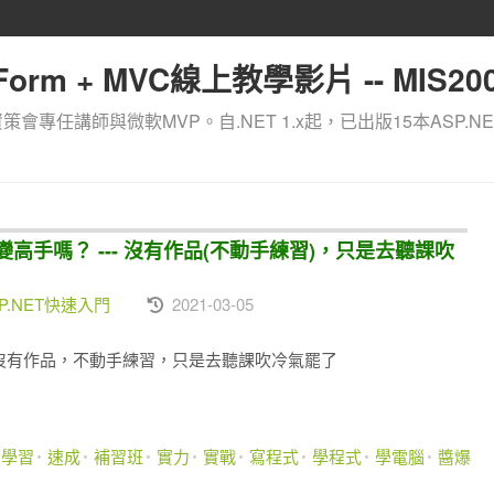
orm + MVC線上教學影片 -- MIS200
資策會專任講師與微軟MVP。自.NET 1.x起，已出版15本ASP.NE
變高手嗎？ --- 沒有作品(不動手練習)，只是去聽課吹
.NET快速入門
2021-03-05
- 沒有作品，不動手練習，只是去聽課吹冷氣罷了
身學習
速成
補習班
實力
實戰
寫程式
學程式
學電腦
醬爆