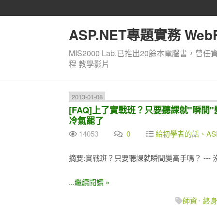
ASP.NET專題實務 WebF
MIS2000 Lab.已推出20餘本電腦書，曾任
程 教學影片
2013-01-08
[FAQ]上了實戰班？只要聽課就"瞬間"
冷氣罷了
14053
0
給初學者的話、ASP
摘要:實戰班？只要聽課就瞬間變高手嗎？ --
...繼續閱讀 »
師資
終