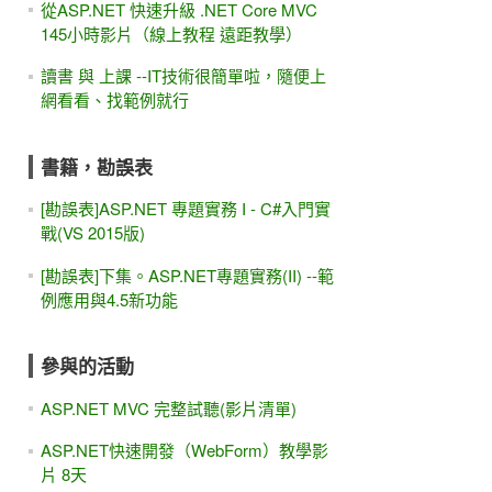
從ASP.NET 快速升級 .NET Core MVC
145小時影片（線上教程 遠距教學）
讀書 與 上課 --IT技術很簡單啦，隨便上
網看看、找範例就行
書籍，勘誤表
[勘誤表]ASP.NET 專題實務 I - C#入門實
戰(VS 2015版)
[勘誤表]下集。ASP.NET專題實務(II) --範
例應用與4.5新功能
參與的活動
ASP.NET MVC 完整試聽(影片清單)
ASP.NET快速開發（WebForm）教學影
片 8天