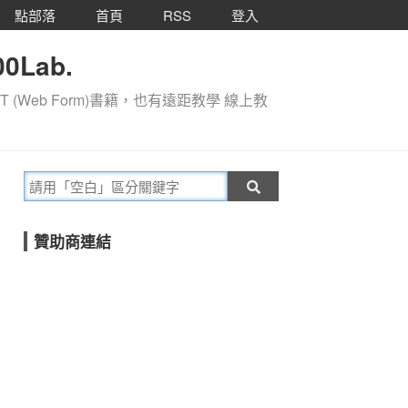
點部落
首頁
RSS
登入
0Lab.
T (Web Form)書籍，也有遠距教學 線上教
贊助商連結