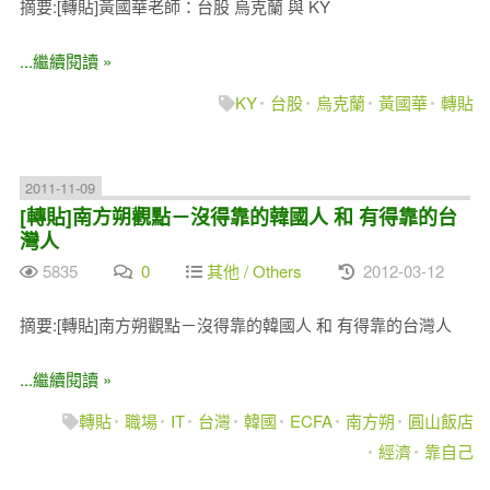
摘要:[轉貼]黃國華老師：台股 烏克蘭 與 KY
...繼續閱讀 »
KY
台股
烏克蘭
黃國華
轉貼
2011-11-09
[轉貼]南方朔觀點－沒得靠的韓國人 和 有得靠的台
灣人
5835
0
其他 / Others
2012-03-12
摘要:[轉貼]南方朔觀點－沒得靠的韓國人 和 有得靠的台灣人
...繼續閱讀 »
轉貼
職場
IT
台灣
韓國
ECFA
南方朔
圓山飯店
經濟
靠自己