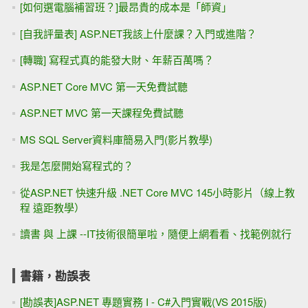
[如何選電腦補習班？]最昂貴的成本是「師資」
[自我評量表] ASP.NET我該上什麼課？入門或進階？
[轉職] 寫程式真的能發大財、年薪百萬嗎？
ASP.NET Core MVC 第一天免費試聽
ASP.NET MVC 第一天課程免費試聽
MS SQL Server資料庫簡易入門(影片教學)
我是怎麼開始寫程式的？
從ASP.NET 快速升級 .NET Core MVC 145小時影片（線上教
程 遠距教學）
讀書 與 上課 --IT技術很簡單啦，隨便上網看看、找範例就行
書籍，勘誤表
[勘誤表]ASP.NET 專題實務 I - C#入門實戰(VS 2015版)