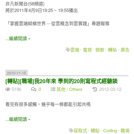
非凡新聞台(58頻道)
將於2011年4月9日19:25 ~ 19:55播出
「掌握雲端縱橫世界 -- 從雲概念到雲實踐」專題報導
...繼續閱讀 »
雲端
電視
微軟
轉貼
廣告
2010-11-15
[轉貼][職場]我20年來 學到的20則寫程式經驗談
5196
0
其他 / Others
2012-03-12
看完有很多感觸，幾乎每一條都能引起共鳴
...繼續閱讀 »
寫程式
轉貼
Coding
職場