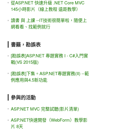
從ASP.NET 快速升級 .NET Core MVC
145小時影片（線上教程 遠距教學）
讀書 與 上課 --IT技術很簡單啦，隨便上
網看看、找範例就行
書籍，勘誤表
[勘誤表]ASP.NET 專題實務 I - C#入門實
戰(VS 2015版)
[勘誤表]下集。ASP.NET專題實務(II) --範
例應用與4.5新功能
參與的活動
ASP.NET MVC 完整試聽(影片清單)
ASP.NET快速開發（WebForm）教學影
片 8天