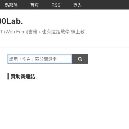
點部落
首頁
RSS
登入
0Lab.
T (Web Form)書籍，也有遠距教學 線上教
贊助商連結