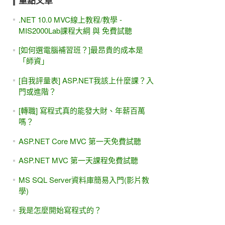
重點文章
.NET 10.0 MVC線上教程/教學 -
MIS2000Lab課程大綱 與 免費試聽
[如何選電腦補習班？]最昂貴的成本是
「師資」
[自我評量表] ASP.NET我該上什麼課？入
門或進階？
[轉職] 寫程式真的能發大財、年薪百萬
嗎？
ASP.NET Core MVC 第一天免費試聽
ASP.NET MVC 第一天課程免費試聽
MS SQL Server資料庫簡易入門(影片教
學)
我是怎麼開始寫程式的？