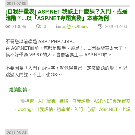
2011-07-05
[自我評量表] ASP.NET 我該上什麼課？入門、或是
進階？...以「ASP.NET專題實務」本書為例
213699
0
其他 / Others
2020-12-03
不管您以前學過 ASP / PHP / JSP....
在 ASP.NET面前，您都是新手、菜鳥！......因為變革太大了，
搞不好學過 VB 6.0的人，會更容易上手 ASP.NET喔。
不要因為「入門」兩個字，就覺得自己一定沒問題的啦！可以
跳過入門課，不上，也OK～
...繼續閱讀 »
補習
入門實戰
進階
自我評量
ASP.NET專題實務
Coding
自我評估
初學者
入門
心態
ASP.NET
上課
2011-06-24