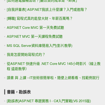
[如何選電腦補習班？]最昂貴的成本是「師資」
[自我評量表] ASP.NET我該上什麼課？入門或進階？
[轉職] 寫程式真的能發大財、年薪百萬嗎？
ASP.NET Core MVC 第一天免費試聽
ASP.NET MVC 第一天課程免費試聽
MS SQL Server資料庫簡易入門(影片教學)
我是怎麼開始寫程式的？
從ASP.NET 快速升級 .NET Core MVC 145小時影片（線上教
程 遠距教學）
讀書 與 上課 --IT技術很簡單啦，隨便上網看看、找範例就行
書籍，勘誤表
[勘誤表]ASP.NET 專題實務 I - C#入門實戰(VS 2015版)