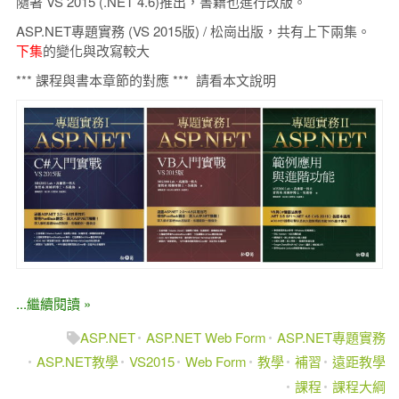
隨著 VS 2015 (.NET 4.6)推出，書籍也進行改版。
ASP.NET專題實務 (VS 2015版) / 松崗出版，共有上下兩集。
下集
的變化與改寫較大
*** 課程與書本章節的對應 *** 請看本文說明
...繼續閱讀 »
ASP.NET
ASP.NET Web Form
ASP.NET專題實務
ASP.NET教學
VS2015
Web Form
教學
補習
遠距教學
課程
課程大綱