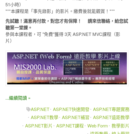
51小時）
***本課程是「事先錄影」的影片。繳費後就能觀賞！***
先試聽！滿意再付款，對您才有保障！ 請來信聯絡，給您試
聽第一堂課。
參與本課程者，可 "免費"獲得 3天 ASP.NET MVC課程（影
片）
...繼續閱讀 »
ASP.NET
ASP.NET快速開發
ASP.NET專題實務
ASP.NET教學
ASP.NET補習
ASP.NET遠距教學
ASP.NET影片
ASP.NET課程
Web Form
教學影片
遠距教學
線上學習