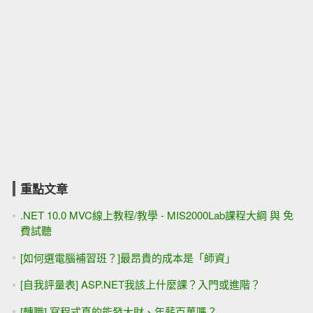
重點文章
.NET 10.0 MVC線上教程/教學 - MIS2000Lab課程大綱 與 免
費試聽
[如何選電腦補習班？]最昂貴的成本是「師資」
[自我評量表] ASP.NET我該上什麼課？入門或進階？
[轉職] 寫程式真的能發大財、年薪百萬嗎？