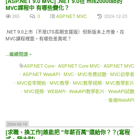
[ASP.NET 9.0 MVC] .NET 9.0在 mis2000lab的
MVC課程中 有哪些變化？
265
0
ASP.NET MVC
2024-12-23
.NET 9.0上市（不是LTS長期支援版）但新版本上市後，在
MVC課程裡面，有哪些差異呢？
...繼續閱讀 »
ASP.NET Core
ASP.NET Core MVC
ASP.NET MVC
ASP.NET WebAPI
MVC
MVC免費試聽
MVC初學者
MVC從零開始
MVC教學
MVC教學視頻
MVC教學影片
MVC視頻
WEBAPI
WebAPI教學影片
WebAPI試聽
後端WebAPI
2024-02-15
[求職、換工作]誰能把 "年薪百萬"還給你？？(寫程