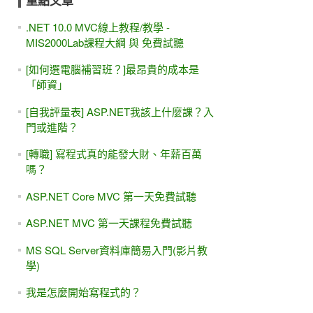
重點文章
.NET 10.0 MVC線上教程/教學 -
MIS2000Lab課程大綱 與 免費試聽
[如何選電腦補習班？]最昂貴的成本是
「師資」
[自我評量表] ASP.NET我該上什麼課？入
門或進階？
[轉職] 寫程式真的能發大財、年薪百萬
嗎？
ASP.NET Core MVC 第一天免費試聽
ASP.NET MVC 第一天課程免費試聽
MS SQL Server資料庫簡易入門(影片教
學)
我是怎麼開始寫程式的？