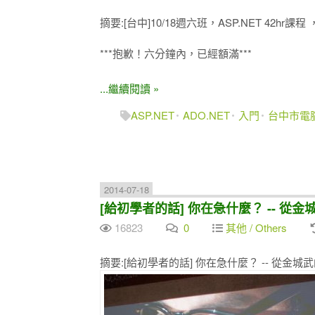
摘要:[台中]10/18週六班，ASP.NET 42h
***抱歉！六分鐘內，已經額滿***
...繼續閱讀 »
ASP.NET
ADO.NET
入門
台中市電
2014-07-18
[給初學者的話] 你在急什麼？ -- 從金
16823
0
其他 / Others
摘要:[給初學者的話] 你在急什麼？ -- 從金城