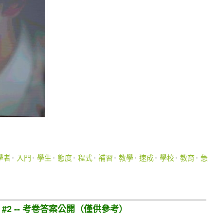
學者
入門
學生
態度
程式
補習
教學
速成
學校
教育
急
#2 -- 考卷答案公開（僅供參考）