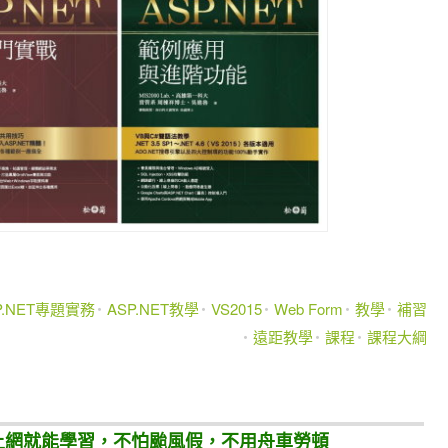
P.NET專題實務
ASP.NET教學
VS2015
Web Form
教學
補習
遠距教學
課程
課程大綱
只要上網就能學習，不怕颱風假，不用舟車勞頓