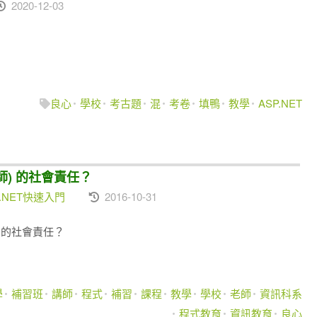
2020-12-03
良心
學校
考古題
混
考卷
填鴨
教學
ASP.NET
師) 的社會責任？
.NET快速入門
2016-10-31
 的社會責任？
學
補習班
講師
程式
補習
課程
教學
學校
老師
資訊科系
程式教育
資訊教育
良心