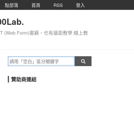
點部落
首頁
RSS
登入
0Lab.
T (Web Form)書籍，也有遠距教學 線上教
贊助商連結