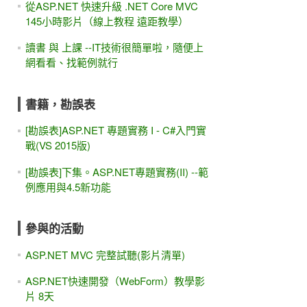
從ASP.NET 快速升級 .NET Core MVC
145小時影片（線上教程 遠距教學）
讀書 與 上課 --IT技術很簡單啦，隨便上
網看看、找範例就行
書籍，勘誤表
[勘誤表]ASP.NET 專題實務 I - C#入門實
戰(VS 2015版)
[勘誤表]下集。ASP.NET專題實務(II) --範
例應用與4.5新功能
參與的活動
ASP.NET MVC 完整試聽(影片清單)
ASP.NET快速開發（WebForm）教學影
片 8天