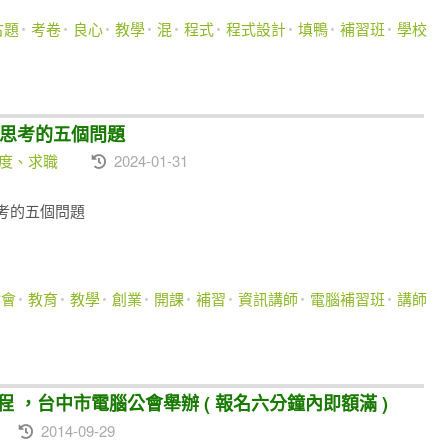
古題
考卷
良心
教學
混
程式
程式設計
填鴨
補習班
學校
要思考的五個問題
態度、求職
2024-01-31
思考的五個問題
討會
教育
教學
創業
開課
補習
資訊講師
電腦補習班
講師
2hr課程 ，台中市電腦公會舉辦 ( 報名六分鐘內即額滿 )
2014-09-29