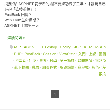
摘要:[給 ASP.NET 初學者的話]不要練功練了三年，才發現自己
必須「砍掉重練」！
PostBack 回傳？
Web Form生命週期？
ASP.NET 上課第一天
...繼續閱讀 »
ASP
ASP.NET
Blueshop
Coding
JSP
Kuso
MSDN
PHP
PostBack
Session
ViewState
入門
上課
回傳
初學者
拼湊
專案
教學
第一節課
軟體開發
無狀態
亂下標題
亂象
網頁程式
網路論壇
寫程式
藍色小舖
觀念
1