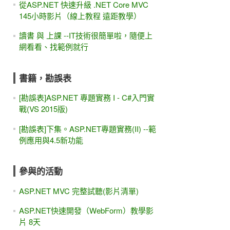
從ASP.NET 快速升級 .NET Core MVC
145小時影片（線上教程 遠距教學）
讀書 與 上課 --IT技術很簡單啦，隨便上
網看看、找範例就行
書籍，勘誤表
[勘誤表]ASP.NET 專題實務 I - C#入門實
戰(VS 2015版)
[勘誤表]下集。ASP.NET專題實務(II) --範
例應用與4.5新功能
參與的活動
ASP.NET MVC 完整試聽(影片清單)
ASP.NET快速開發（WebForm）教學影
片 8天