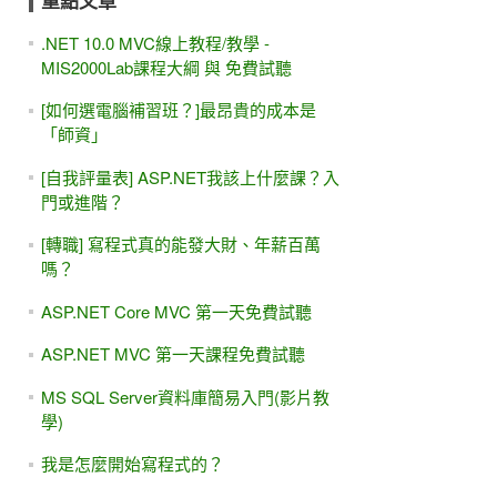
重點文章
.NET 10.0 MVC線上教程/教學 -
MIS2000Lab課程大綱 與 免費試聽
[如何選電腦補習班？]最昂貴的成本是
「師資」
[自我評量表] ASP.NET我該上什麼課？入
門或進階？
[轉職] 寫程式真的能發大財、年薪百萬
嗎？
ASP.NET Core MVC 第一天免費試聽
ASP.NET MVC 第一天課程免費試聽
MS SQL Server資料庫簡易入門(影片教
學)
我是怎麼開始寫程式的？