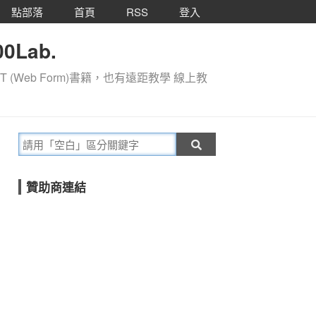
點部落
首頁
RSS
登入
0Lab.
T (Web Form)書籍，也有遠距教學 線上教
贊助商連結