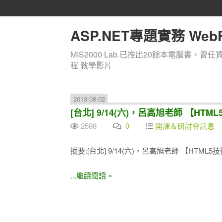
ASP.NET專題實務 WebF
MIS2000 Lab.已推出20餘本電腦書，曾任
程 教學影片
2013-08-02
[台北] 9/14(六)，呂高旭老師 【H
2598
0
開課＆研討會訊息
摘要:[台北] 9/14(六)，呂高旭老師 【HT
...繼續閱讀 »