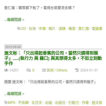
詹仁雄：觀眾都下船了，電視台是要流去哪？
...繼續閱讀 »
CD
台灣
市場
唱片
淺碟
補習
詹仁雄
電腦書
2012-06-29
施文彬：「只出得起香蕉的公司，當然只請得到猴
子」.....(執行力 與 藉口) 與其想得太多，不如立刻動
手作
14251
0
其他 / Others
2024-01-31
摘要:施文彬：「只出得起香蕉的公司，當然只請得到猴子」
...繼續閱讀 »
MP3
不依賴
五月天
出版
出版社
行動力
作者
施文彬