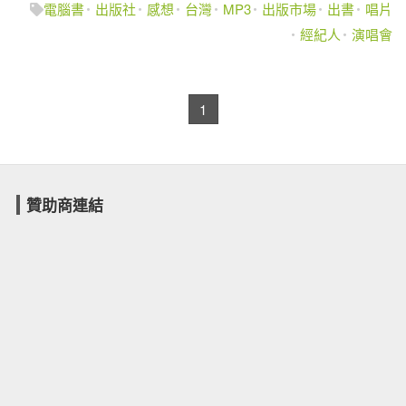
電腦書
出版社
感想
台灣
MP3
出版市場
出書
唱片
經紀人
演唱會
1
贊助商連結