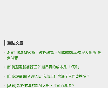
重點文章
.NET 10.0 MVC線上教程/教學 - MIS2000Lab課程大綱 與 免
費試聽
[如何選電腦補習班？]最昂貴的成本是「師資」
[自我評量表] ASP.NET我該上什麼課？入門或進階？
[轉職] 寫程式真的能發大財、年薪百萬嗎？
ASP.NET Core MVC 第一天免費試聽
ASP.NET MVC 第一天課程免費試聽