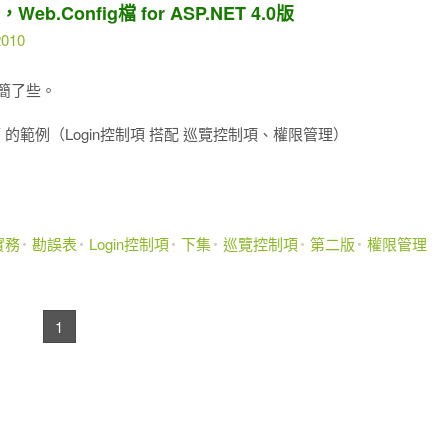
.Config檔 for ASP.NET 4.0版
2010
較精簡了些。
節 的範例（Login控制項 搭配 巡覽控制項、權限管理）
實務
勘誤表
Login控制項
下集
巡覽控制項
第二版
權限管理
1