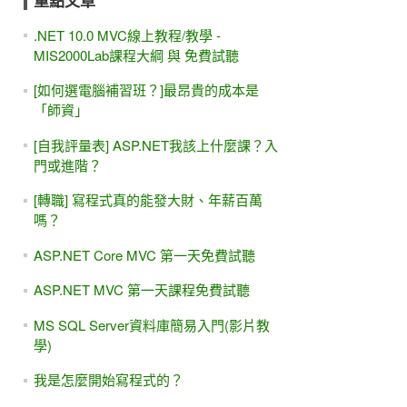
重點文章
.NET 10.0 MVC線上教程/教學 -
MIS2000Lab課程大綱 與 免費試聽
[如何選電腦補習班？]最昂貴的成本是
「師資」
[自我評量表] ASP.NET我該上什麼課？入
門或進階？
[轉職] 寫程式真的能發大財、年薪百萬
嗎？
ASP.NET Core MVC 第一天免費試聽
ASP.NET MVC 第一天課程免費試聽
MS SQL Server資料庫簡易入門(影片教
學)
我是怎麼開始寫程式的？