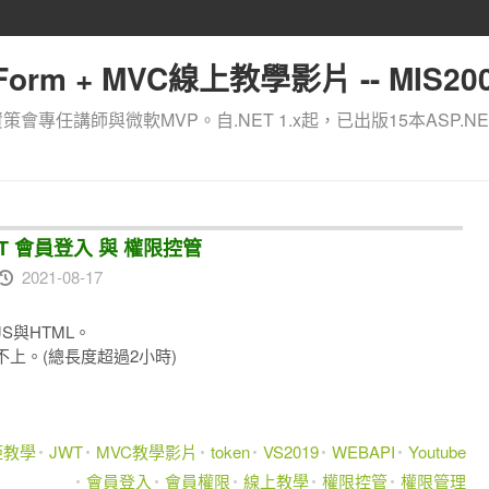
orm + MVC線上教學影片 -- MIS200
資策會專任講師與微軟MVP。自.NET 1.x起，已出版15本ASP.NE
 JWT 會員登入 與 權限控管
2021-08-17
與HTML。
上。(總長度超過2小時)
距教學
JWT
MVC教學影片
token
VS2019
WEBAPI
Youtube
會員登入
會員權限
線上教學
權限控管
權限管理