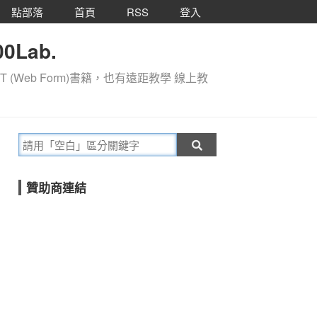
點部落
首頁
RSS
登入
0Lab.
T (Web Form)書籍，也有遠距教學 線上教
贊助商連結