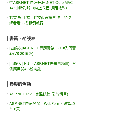
從ASP.NET 快速升級 .NET Core MVC
145小時影片（線上教程 遠距教學）
讀書 與 上課 --IT技術很簡單啦，隨便上
網看看、找範例就行
書籍，勘誤表
[勘誤表]ASP.NET 專題實務 I - C#入門實
戰(VS 2015版)
[勘誤表]下集。ASP.NET專題實務(II) --範
例應用與4.5新功能
參與的活動
ASP.NET MVC 完整試聽(影片清單)
ASP.NET快速開發（WebForm）教學影
片 8天