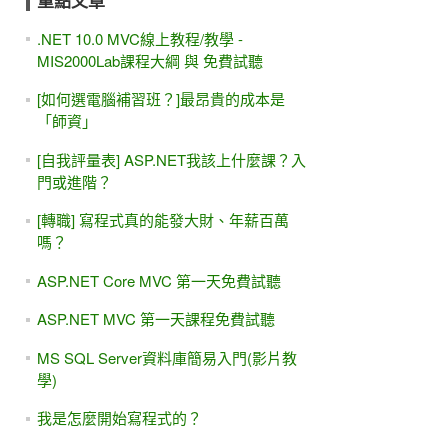
重點文章
.NET 10.0 MVC線上教程/教學 -
MIS2000Lab課程大綱 與 免費試聽
[如何選電腦補習班？]最昂貴的成本是
「師資」
[自我評量表] ASP.NET我該上什麼課？入
門或進階？
[轉職] 寫程式真的能發大財、年薪百萬
嗎？
ASP.NET Core MVC 第一天免費試聽
ASP.NET MVC 第一天課程免費試聽
MS SQL Server資料庫簡易入門(影片教
學)
我是怎麼開始寫程式的？