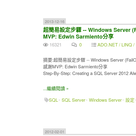
2013-12-16
超簡易設定步驟 -- Windows Server (Fa
MVP: Edwin Sarmiento分享
16321
0
ADO.NET / LINQ / 
摘要:超簡易設定步驟 -- Windows Server (FailOve
感謝MVP: Edwin Sarmiento分享
Step-By-Step: Creating a SQL Server 2012 Alw
...繼續閱讀 »
SQL
SQL Server
Windows Server
設定
2012-02-01