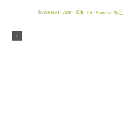
ASP.NET
ASP
權限
IIS
Access
設定
1