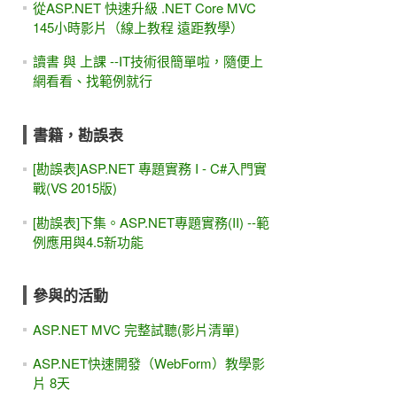
從ASP.NET 快速升級 .NET Core MVC
145小時影片（線上教程 遠距教學）
讀書 與 上課 --IT技術很簡單啦，隨便上
網看看、找範例就行
書籍，勘誤表
[勘誤表]ASP.NET 專題實務 I - C#入門實
戰(VS 2015版)
[勘誤表]下集。ASP.NET專題實務(II) --範
例應用與4.5新功能
參與的活動
ASP.NET MVC 完整試聽(影片清單)
ASP.NET快速開發（WebForm）教學影
片 8天