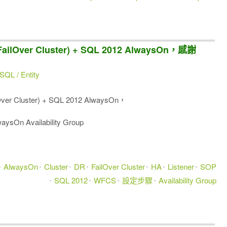
ilOver Cluster) + SQL 2012 AlwaysOn，感謝
SQL / Entity
r Cluster) + SQL 2012 AlwaysOn，
aysOn Availability Group
AlwaysOn
Cluster
DR
FailOver Cluster
HA
Listener
SOP
SQL 2012
WFCS
設定步驟
Availability Group