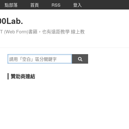
點部落
首頁
RSS
登入
0Lab.
T (Web Form)書籍，也有遠距教學 線上教
贊助商連結