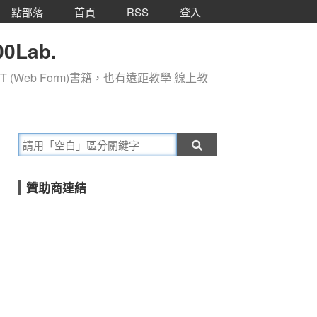
點部落
首頁
RSS
登入
0Lab.
T (Web Form)書籍，也有遠距教學 線上教
贊助商連結