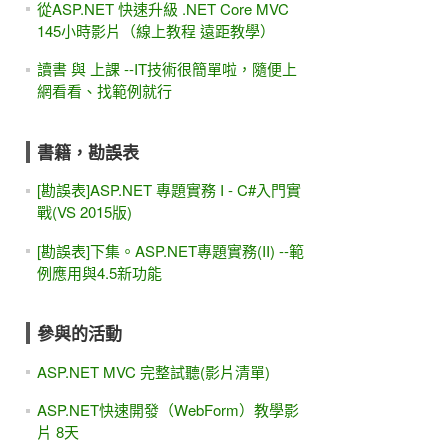
從ASP.NET 快速升級 .NET Core MVC
145小時影片（線上教程 遠距教學）
讀書 與 上課 --IT技術很簡單啦，隨便上
網看看、找範例就行
書籍，勘誤表
[勘誤表]ASP.NET 專題實務 I - C#入門實
戰(VS 2015版)
[勘誤表]下集。ASP.NET專題實務(II) --範
例應用與4.5新功能
參與的活動
ASP.NET MVC 完整試聽(影片清單)
ASP.NET快速開發（WebForm）教學影
片 8天