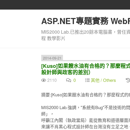
ASP.NET專題實務 WebF
MIS2000 Lab.已推出20餘本電腦書，曾任
程 教學影片
2014-09-21
[Kuso]如果餿水油有合格的？那麼程
設計師與政客的差別）
2110
0
其他 / Others
摘要:[Kuso]如果餿水油有合格的？那麼程式的
MIS2000 Lab.強調，"系統有Bug"不
師」，
呼籲江內閣（執政當局）能從教育和道德層面來
來讓不肖黑心程式設計師在台灣沒有立足之地。....