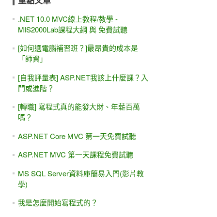
重點文章
.NET 10.0 MVC線上教程/教學 -
MIS2000Lab課程大綱 與 免費試聽
[如何選電腦補習班？]最昂貴的成本是
「師資」
[自我評量表] ASP.NET我該上什麼課？入
門或進階？
[轉職] 寫程式真的能發大財、年薪百萬
嗎？
ASP.NET Core MVC 第一天免費試聽
ASP.NET MVC 第一天課程免費試聽
MS SQL Server資料庫簡易入門(影片教
學)
我是怎麼開始寫程式的？