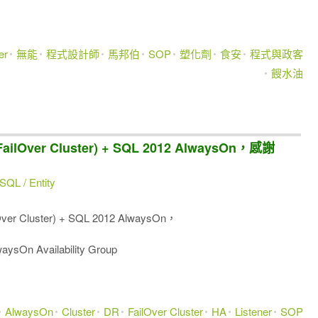
er
無能
程式設計師
馬邦伯
SOP
塑化劑
食安
程式與政客
餿水油
ilOver Cluster) + SQL 2012 AlwaysOn，感謝
SQL / Entity
r Cluster) + SQL 2012 AlwaysOn，
aysOn Availability Group
AlwaysOn
Cluster
DR
FailOver Cluster
HA
Listener
SOP