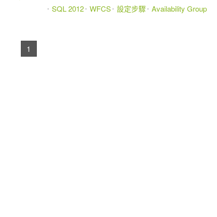
SQL 2012
WFCS
設定步驟
Availability Group
1