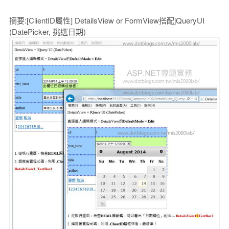
摘要:[ClientID屬性] DetailsView or FormView搭配jQueryUI
(DatePicker, 挑選日期)