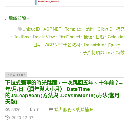
...繼續閱讀 »
UniqueID
ASP.NET
Template
範例
ClientID
補充
TextBox
DetailsView
FindControl
樣板
日曆
Calendar
日期
ASP.NET學習教材
Datepicker
jQueryUI
子控制項jQuery
特效
2014-08-07
下拉式選單的時光跳躍，一次跳回五年、十年前？--
年/月/日（潤年與大小月） DateTime
的.IsLeapYear()方法與 .DaysInMonth()方法(當月
天數)
5626
0
讀者服務＆後續補充
2020-12-03