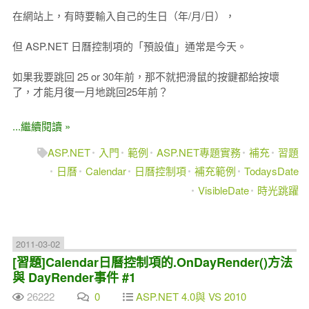
在網站上，有時要輸入自己的生日（年/月/日），
但 ASP.NET 日曆控制項的「預設值」通常是今天。
如果我要跳回 25 or 30年前，那不就把滑鼠的按鍵都給按壞
了，才能月復一月地跳回25年前？
...繼續閱讀 »
ASP.NET
入門
範例
ASP.NET專題實務
補充
習題
日曆
Calendar
日曆控制項
補充範例
TodaysDate
VisibleDate
時光跳躍
2011-03-02
[習題]Calendar日曆控制項的.OnDayRender()方法
與 DayRender事件 #1
26222
0
ASP.NET 4.0與 VS 2010