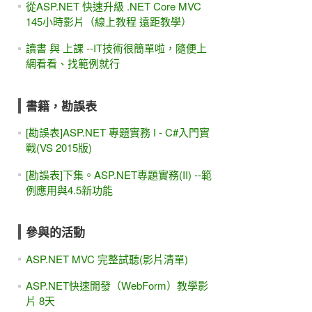
從ASP.NET 快速升級 .NET Core MVC
145小時影片（線上教程 遠距教學）
讀書 與 上課 --IT技術很簡單啦，隨便上
網看看、找範例就行
書籍，勘誤表
[勘誤表]ASP.NET 專題實務 I - C#入門實
戰(VS 2015版)
[勘誤表]下集。ASP.NET專題實務(II) --範
例應用與4.5新功能
參與的活動
ASP.NET MVC 完整試聽(影片清單)
ASP.NET快速開發（WebForm）教學影
片 8天