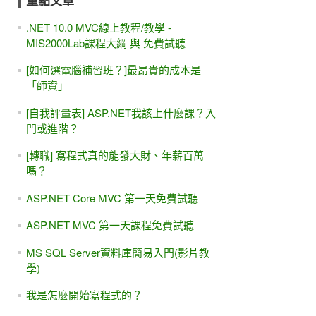
重點文章
.NET 10.0 MVC線上教程/教學 -
MIS2000Lab課程大綱 與 免費試聽
[如何選電腦補習班？]最昂貴的成本是
「師資」
[自我評量表] ASP.NET我該上什麼課？入
門或進階？
[轉職] 寫程式真的能發大財、年薪百萬
嗎？
ASP.NET Core MVC 第一天免費試聽
ASP.NET MVC 第一天課程免費試聽
MS SQL Server資料庫簡易入門(影片教
學)
我是怎麼開始寫程式的？