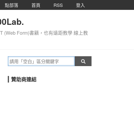
點部落
首頁
RSS
登入
0Lab.
T (Web Form)書籍，也有遠距教學 線上教
贊助商連結