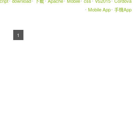
ript
download
下載
Apache
Mobile
css
VS2015
Cordova
Mobile App
手機App
1