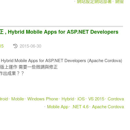
網站設定網站部署
網管
brid Mobile Apps for ASP.NET Developers
15
2015-06-30
Mobile Apps for ASP.NET Developers (Apache Cordova)
 RC版上運作 需要一些微調與修正
法運作出成果？？
roid
Mobile
Windows Phone
Hybrid
iOS
VS 2015
Cordova
Mobile App
.NET 4.6
Apache Cordova