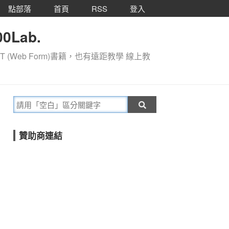
點部落
首頁
RSS
登入
0Lab.
T (Web Form)書籍，也有遠距教學 線上教
贊助商連結