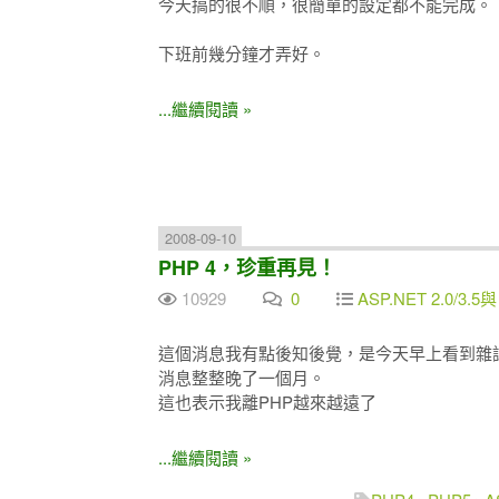
今天搞的很不順，很簡單的設定都不能完成。
下班前幾分鐘才弄好。
...繼續閱讀 »
2008-09-10
PHP 4，珍重再見！
10929
0
ASP.NET 2.0/3.5與
這個消息我有點後知後覺，是今天早上看到雜
消息整整晚了一個月。
這也表示我離PHP越來越遠了
...繼續閱讀 »