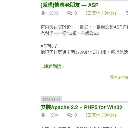
[感想]懷念老朋友 --- ASP
10203
0
其他 / Others
這兩天在寫PHP，一邊寫，一邊懷念起ASP
老對手PHP從4.x版，升級為5.x
ASP呢？
他犯了什麼錯？因為 ASP.NET出來，所以
...繼續閱讀 »
ASP.N
2008-11-12
安裝Apache 2.2 + PHP5 for Win32
11204
0
其他 / Others