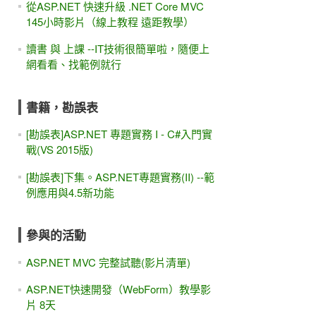
從ASP.NET 快速升級 .NET Core MVC
145小時影片（線上教程 遠距教學）
讀書 與 上課 --IT技術很簡單啦，隨便上
網看看、找範例就行
書籍，勘誤表
[勘誤表]ASP.NET 專題實務 I - C#入門實
戰(VS 2015版)
[勘誤表]下集。ASP.NET專題實務(II) --範
例應用與4.5新功能
參與的活動
ASP.NET MVC 完整試聽(影片清單)
ASP.NET快速開發（WebForm）教學影
片 8天