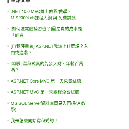
重點文章
.NET 10.0 MVC線上教程/教學 -
MIS2000Lab課程大綱 與 免費試聽
[如何選電腦補習班？]最昂貴的成本是
「師資」
[自我評量表] ASP.NET我該上什麼課？入
門或進階？
[轉職] 寫程式真的能發大財、年薪百萬
嗎？
ASP.NET Core MVC 第一天免費試聽
ASP.NET MVC 第一天課程免費試聽
MS SQL Server資料庫簡易入門(影片教
學)
我是怎麼開始寫程式的？