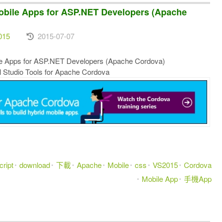
e Apps for ASP.NET Developers (Apache
015
2015-07-07
s for ASP.NET Developers (Apache Cordova)
dio Tools for Apache Cordova
ript
download
下載
Apache
Mobile
css
VS2015
Cordova
Mobile App
手機App