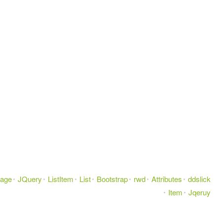
age
JQuery
ListItem
List
Bootstrap
rwd
Attributes
ddslick
Item
Jqeruy