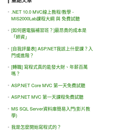
重點文章
.NET 10.0 MVC線上教程/教學 -
MIS2000Lab課程大綱 與 免費試聽
[如何選電腦補習班？]最昂貴的成本是
「師資」
[自我評量表] ASP.NET我該上什麼課？入
門或進階？
[轉職] 寫程式真的能發大財、年薪百萬
嗎？
ASP.NET Core MVC 第一天免費試聽
ASP.NET MVC 第一天課程免費試聽
MS SQL Server資料庫簡易入門(影片教
學)
我是怎麼開始寫程式的？