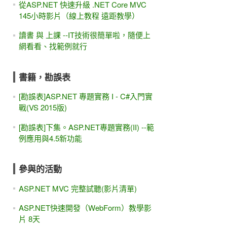
從ASP.NET 快速升級 .NET Core MVC
145小時影片（線上教程 遠距教學）
讀書 與 上課 --IT技術很簡單啦，隨便上
網看看、找範例就行
書籍，勘誤表
[勘誤表]ASP.NET 專題實務 I - C#入門實
戰(VS 2015版)
[勘誤表]下集。ASP.NET專題實務(II) --範
例應用與4.5新功能
參與的活動
ASP.NET MVC 完整試聽(影片清單)
ASP.NET快速開發（WebForm）教學影
片 8天