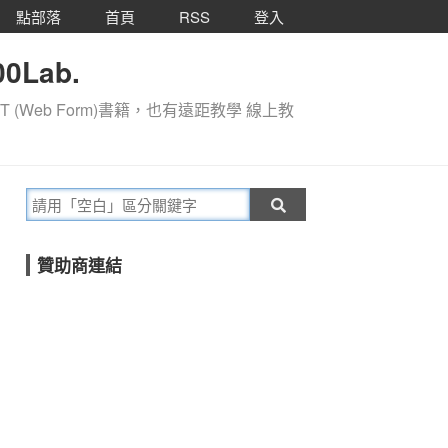
點部落
首頁
RSS
登入
0Lab.
T (Web Form)書籍，也有遠距教學 線上教
贊助商連結