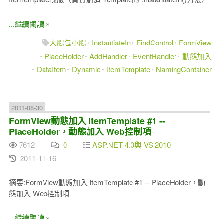
...繼續閱讀 »
大腸包小腸
InstantiateIn
FindControl
FormView
PlaceHolder
AddHandler
EventHandler
動態加入
DataItem
Dynamic
ItemTemplate
NamingContainer
2011-08-30
FormView動態加入 ItemTemplate #1 --
PlaceHolder，動態加入 Web控制項
7612
0
ASP.NET 4.0與 VS 2010
2011-11-16
摘要:FormView動態加入 ItemTemplate #1 -- PlaceHolder，動
態加入 Web控制項
...繼續閱讀 »