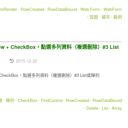
reRender
RowCreated
RowDataBound
Web Form
WebForm
習題
補充
範例
dView + CheckBox，點選多列資料（複選刪除）#3 List
2015-12-22
iew + CheckBox，點選多列資料（複選刪除）#3 List或陣列
務
陣列
CheckBox
FindControl
RowCreated
RowDataBound
Delete
List
Array