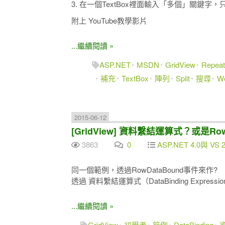
3. 在一個TextBox裡面輸入「多個」關
附上 YouTube教學影片
...繼續閱讀 »
ASP.NET
MSDN
GridView
Repeat
補充
TextBox
陣列
Split
搜尋
W
2015-06-12
[GridView] 資料繫結運算式？或是Ro
3863
0
ASP.NET 4.0與 VS 
同一個範例，透過RowDataBound事件來作?
透過 資料繫結運算式（DataBinding Express
...繼續閱讀 »
GridView
初學者
範例
DataBinding