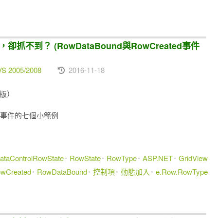
項，卻抓不到？ (RowDataBound與RowCreated事件
VS 2005/2008
2016-11-18
出版）
und事件的七個小範例
ataControlRowState
RowState
RowType
ASP.NET
GridView
wCreated
RowDataBound
控制項
動態加入
e.Row.RowType