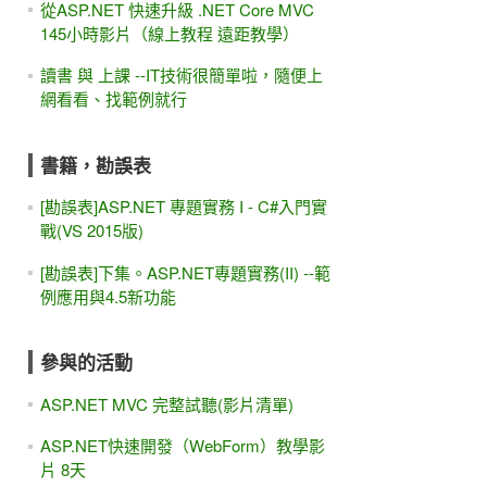
從ASP.NET 快速升級 .NET Core MVC
145小時影片（線上教程 遠距教學）
讀書 與 上課 --IT技術很簡單啦，隨便上
網看看、找範例就行
書籍，勘誤表
[勘誤表]ASP.NET 專題實務 I - C#入門實
戰(VS 2015版)
[勘誤表]下集。ASP.NET專題實務(II) --範
例應用與4.5新功能
參與的活動
ASP.NET MVC 完整試聽(影片清單)
ASP.NET快速開發（WebForm）教學影
片 8天