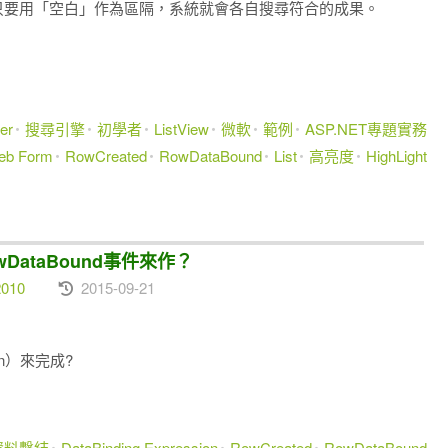
鍵字，只要用「空白」作為區隔，系統就會各自搜尋符合的成果。
er
搜尋引擎
初學者
ListView
微軟
範例
ASP.NET專題實務
eb Form
RowCreated
RowDataBound
List
高亮度
HighLight
wDataBound事件來作？
2010
2015-09-21
ion）來完成?
資料繫結
DataBinding Expression
RowCreated
RowDataBound