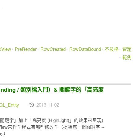
。
dView
PreRender
RowCreated
RowDataBound
不及格
習題
範例
 Binding / 類別檔入門）& 關鍵字的「高亮度
L_Entity
2016-11-02
(搜尋的「關鍵字」加上「高亮度 (HighLight)」的效果來呈現)
 ListView來作？程式有哪些修改？（提醒您一個關鍵字 --
rol）