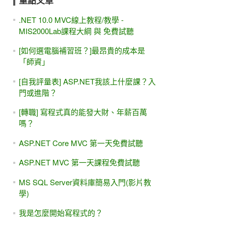
重點文章
.NET 10.0 MVC線上教程/教學 -
MIS2000Lab課程大綱 與 免費試聽
[如何選電腦補習班？]最昂貴的成本是
「師資」
[自我評量表] ASP.NET我該上什麼課？入
門或進階？
[轉職] 寫程式真的能發大財、年薪百萬
嗎？
ASP.NET Core MVC 第一天免費試聽
ASP.NET MVC 第一天課程免費試聽
MS SQL Server資料庫簡易入門(影片教
學)
我是怎麼開始寫程式的？