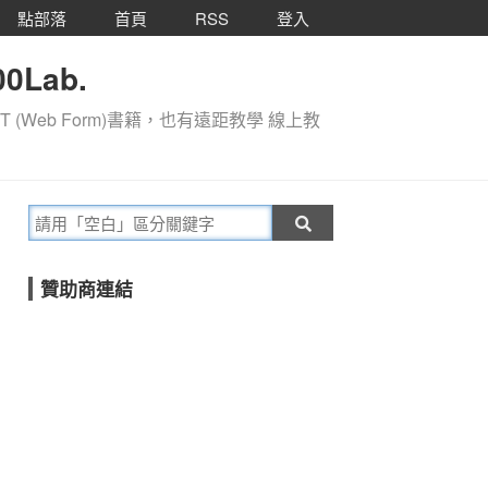
點部落
首頁
RSS
登入
0Lab.
T (Web Form)書籍，也有遠距教學 線上教
贊助商連結