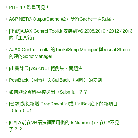
C# 6.0 字串插值 (String Interpolation) 無法使用？ VS 2015 &
2017 啟用 C# 6 / VB 14
遠距教學 -- 板書？...... 寫字、塗鴉、畫圖，傳統教室的「黑
板」該怎麼取代？
[YouTube影片] 我的 GridView有「新增」功能
[MSDN範例]Strongly Typed 強型別 (類別檔)
[轉貼] 簡單易懂、範例實用的 ASP.NET Web Form教學網站
ASP.NET Button控制項的 PostBackUrl屬性，還會執行 Click
事件嗎？
Xamarin入門的第一個範例
ASP.NET Core & ADO.NET 入門 #2 -- 讀取appsettings.json
設定檔與參數的寫法（SqlCommand）
[勘誤表]深入探索 .NET資料存取：ADO.NET +
SqlDataSource+ LINQ (松崗)