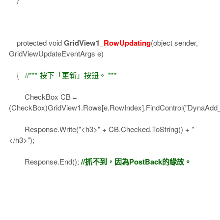
protected void
GridView1_
RowUpdating
(object sender,
GridViewUpdateEventArgs e)
{
//*** 按下「更新」按鈕。 ***
CheckBox CB =
(CheckBox)GridView1.Rows[e.RowIndex].FindControl("DynaAdd
Response.Write("<h3>" + CB.Checked.ToString() + "
</h3>");
Response.End();
//抓不到，因為PostBack的緣故。