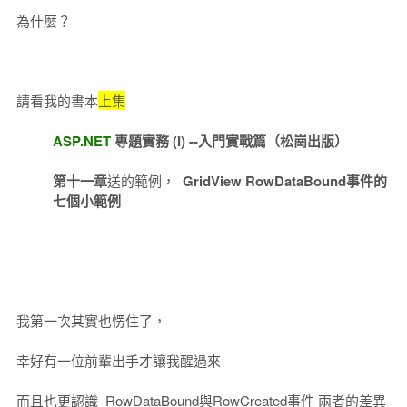
為什麼？
請看我的書本
上集
ASP.NET
專題實務 (I) --入門實戰篇（松崗出版）
第十一章
送的範例，
GridView RowDataBound事件的
七個小範例
我第一次其實也愣住了，
幸好有一位前輩出手才讓我醒過來
而且也更認識 RowDataBound與RowCreated事件 兩者的差異