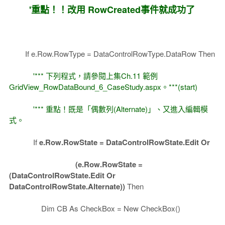
'重點！！改用 RowCreated事件就成功了
If e.Row.RowType = DataControlRowType.DataRow Then
'*** 下列程式，請參閱上集Ch.11 範例
GridView_RowDataBound_6_CaseStudy.aspx。***(start)
'*** 重點！既是「偶數列(Alternate)」、又進入編輯模
式。
If
e.Row.RowState = DataControlRowState.Edit Or
(e.Row.RowState =
(DataControlRowState.Edit Or
DataControlRowState.Alternate))
Then
Dim CB As CheckBox = New CheckBox()