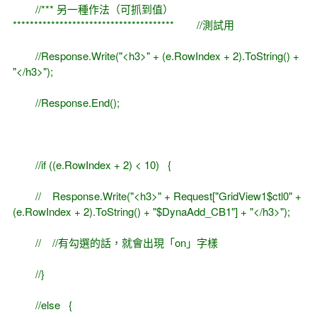
//*** 另一種作法（可抓到值）
**************************************
//測試用
//Response.Write("<h3>" + (e.RowIndex + 2).ToString() +
"</h3>");
//Response.End();
//if ((e.RowIndex + 2) < 10)
{
// Response.Write("<h3>" + Request["GridView1$ctl0" +
(e.RowIndex + 2).ToString() + "$DynaAdd_CB1"] + "</h3>");
// //有勾選的話，就會出現「on」字樣
//}
//else
{