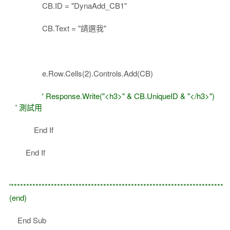
CB.ID = "DynaAdd_CB1"
CB.Text = "請選我"
e.Row.Cells(2).Controls.Add(CB)
' Response.Write("<h3>" & CB.UniqueID & "</h3>")
' 測試用
End If
End If
'*********************************************************************
(end)
End Sub