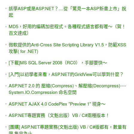
無法開啟登入所要求的資料庫 xxx。登入失敗。 使用者
'XXX\yyyy' 的登入失敗
[團購] ASP.NET專題實務 (VS2017) 上下兩集 1220元含郵
VS 2017上面找不到 .NET 4.7 ?
[線上直播 遠距教學] 9/24週日班, ASP.NET入門實戰 +
ADO.NET進階
Day 6 - 自己寫程式連結資料庫 & 跨平台(Web + Windows)範
例
Day 5 - SqlDataSource各種變化 與 "半"手工製作
Day 4 - 樣版(Template)的各種變化 & 錯誤與解決
Day 3 - 網頁與資料庫
Day 2 - PostBack & AutoPostBack，第一天的回家作業