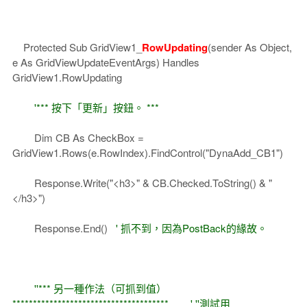
Protected Sub GridView1_
RowUpdating
(sender As Object,
e As GridViewUpdateEventArgs) Handles
GridView1.RowUpdating
'*** 按下「更新」按鈕。 ***
Dim CB As CheckBox =
GridView1.Rows(e.RowIndex).FindControl("DynaAdd_CB1")
Response.Write("<h3>" & CB.Checked.ToString() & "
</h3>")
Response.End()
' 抓不到，因為PostBack的緣故。
''*** 另一種作法（可抓到值）
**************************************
' ''測試用