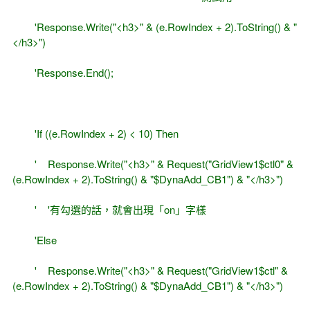
'Response.Write("<h3>" & (e.RowIndex + 2).ToString() & "
</h3>")
'Response.End();
'If ((e.RowIndex + 2) < 10) Then
' Response.Write("<h3>" & Request("GridView1$ctl0" &
(e.RowIndex + 2).ToString() & "$DynaAdd_CB1") & "</h3>")
' '有勾選的話，就會出現「on」字樣
'Else
' Response.Write("<h3>" & Request("GridView1$ctl" &
(e.RowIndex + 2).ToString() & "$DynaAdd_CB1") & "</h3>")