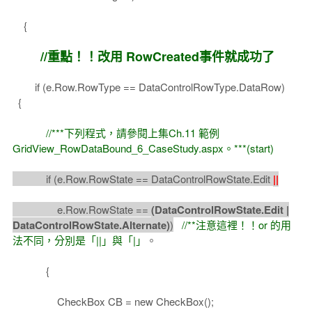
{
//重點！！改用 RowCreated事件就成功了
if (e.Row.RowType == DataControlRowType.DataRow)
{
//***下列程式，請參閱上集Ch.11 範例
GridView_RowDataBound_6_CaseStudy.aspx。***(start)
if (e.Row.RowState == DataControlRowState.Edit
||
e.Row.RowState ==
(DataControlRowState.Edit |
DataControlRowState.Alternate)
)
//**注意這裡！！or 的用
法不同，分別是「||」與「|」
。
{
CheckBox CB = new CheckBox();