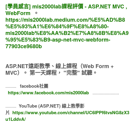
[學員感言] mis2000lab課程評價 - ASP.NET MVC ,
WebForm
。
https://mis2000lab.medium.com/%E5%AD%B8
%E5%93%A1%E6%84%9F%E8%A8%80-
mis2000lab%E8%AA%B2%E7%A8%8B%E8%A9
%95%E5%83%B9-asp-net-mvc-webform-
77903ce9680b
ASP.NET遠距教學、線上課程（Web Form +
MVC）。
第一天課程， "完整" 試聽。
.........
facebook社團
https://www.facebook.com/mis2000lab
......................
.........
YouTube (ASP.NET) 線上教學影
片
https://www.youtube.com/channel/UC6IPPf6tvsNG8zX3
u1LddvA/