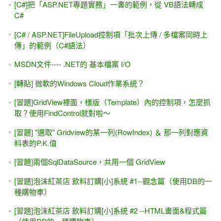
ASP.NET Core & ADO.NET 入門 #1 -- 資料庫連結
（SqlConnection）
[YouTube影片] 如果程式「會動」就好，學那麼多屬性與方法
幹嘛？
[書本導讀] 深入探索 .NET資料存取：ADO.NET +
SqlDataSource+ LINQ (松崗)
[FAQ] ASP.NET錯誤訊息 -- 剖析器錯誤 (Parser Error)
[YouTube影片] 動態加入 ASP.NET 控制項 與 事件 /
Controls.Add()
[YouTube影片] GridView + DetailsView兩者的資料與"頁數"連
動
ADO.NET #4.1（改），自己設定畫面，讓SqlDataSource幫
我「刪除」一筆資料
iframe 與 Page指示詞 之 MaintainScrollPositionOnPostback
屬性