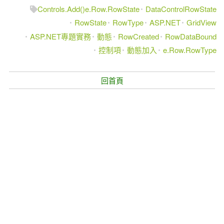
Controls.Add()e.Row.RowState
DataControlRowState
RowState
RowType
ASP.NET
GridView
ASP.NET專題實務
動態
RowCreated
RowDataBound
控制項
動態加入
e.Row.RowType
回首頁