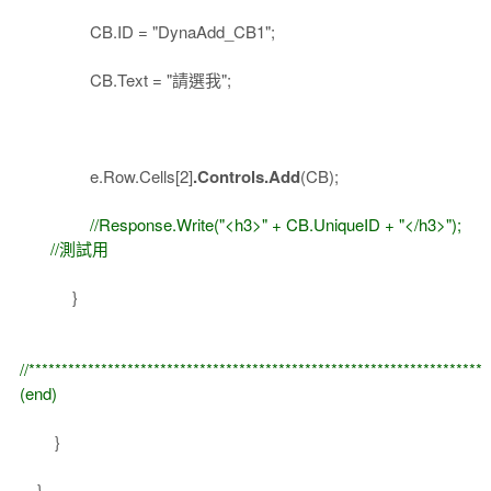
CB.ID = "DynaAdd_CB1";
CB.Text = "請選我";
e.Row.Cells[2]
.Controls.Add
(CB);
//Response.Write("<h3>" + CB.UniqueID + "</h3>");
//測試用
}
//*********************************************************************
(end)
}
}