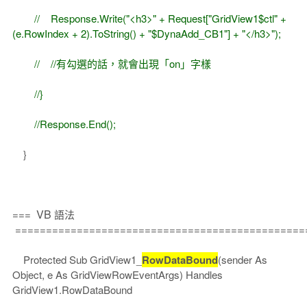
// Response.Write("<h3>" + Request["GridView1$ctl" +
(e.RowIndex + 2).ToString() + "$DynaAdd_CB1"] + "</h3>");
// //有勾選的話，就會出現「on」字樣
//}
//Response.End();
}
VB
===
語法
===============================================
Protected Sub GridView1_
RowDataBound
(sender As
Object, e As GridViewRowEventArgs) Handles
GridView1.RowDataBound