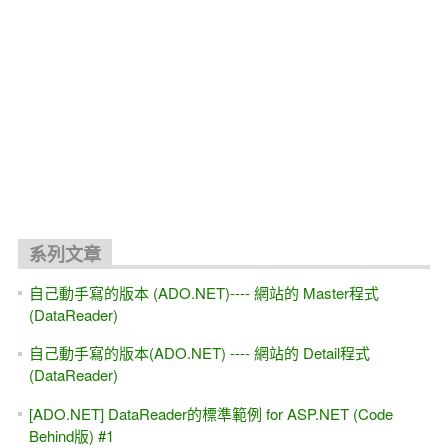
關聯文章
ASP.NET 10.0 MVC 線上教學 免費試聽 教學視頻
[ASP.NET MVC] Web API測試工具 Http Fuzzing - VS2026/
.NET 10.0
[AI教你寫程式]透過AI, Copilot能學會ASP.NET MVC嗎？30分
鐘試試看
[轉職,求職]我適合做 程式設計嗎？免費4小時實戰課程 看自
己適不適合? (Web後端)