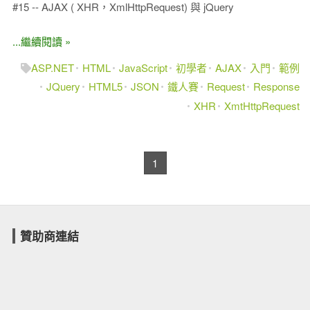
#15 -- AJAX ( XHR，XmlHttpRequest) 與 jQuery
...繼續閱讀 »
ASP.NET
HTML
JavaScript
初學者
AJAX
入門
範例
JQuery
HTML5
JSON
鐵人賽
Request
Response
XHR
XmtHttpRequest
1
贊助商連結