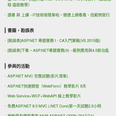
程 遠距教學）
讀書 與 上課 --IT技術很簡單啦，隨便上網看看、找範例就行
書籍，勘誤表
[勘誤表]ASP.NET 專題實務 I - C#入門實戰(VS 2015版)
[勘誤表]下集。ASP.NET專題實務(II) --範例應用與4.5新功能
參與的活動
ASP.NET MVC 完整試聽(影片清單)
ASP.NET快速開發（WebForm）教學影片 8天
Web Service+WCF+WebAPI 線上教學影片
免費ASP.NET 8.0 MVC (.NET Core)第一天試聽2.5小時
微軟最有價值專家 MVP ASP.NET (2008~2017/7/1)