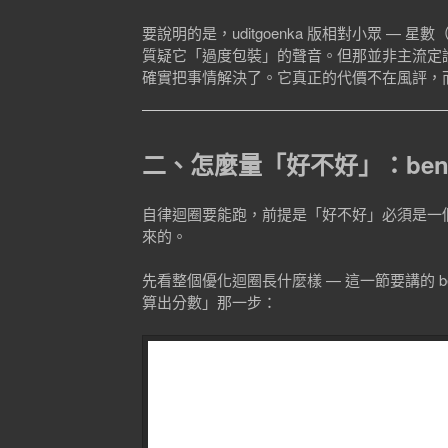
要說明的是，uditgoenka 版相對小眾 — 星數（
質疑它「過度包裝」的聲音。但那並非主流定論；
確實把事情解決了。它真正的代價不在風評，而在 
二、怎麼量「好不好」：benchm
自律迴圈要能跑，前提是「好不好」必須是一
來的。
先看整個優化迴圈長什麼樣 — 這一節要講的 benchm
算出分數」那一步：