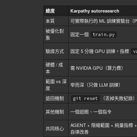
維度
Karpathy autoresearch
本質
可實際執行的 ML 訓練實驗台（Py
被優化對
固定一個
train.py
象
驗證方式
固定 5 分鐘 GPU 訓練，指標
v
硬體 / 成
需 NVIDIA GPU（算力費）
本
範圍 vs 深
窄而深（只做 LLM 訓練）
度
退回機制
（丟掉失敗紀錄
git reset
其他機制
一個迴圈、一個指令
AGENT + 限縮範圍 + 純量指標 
共同核心
自律改善