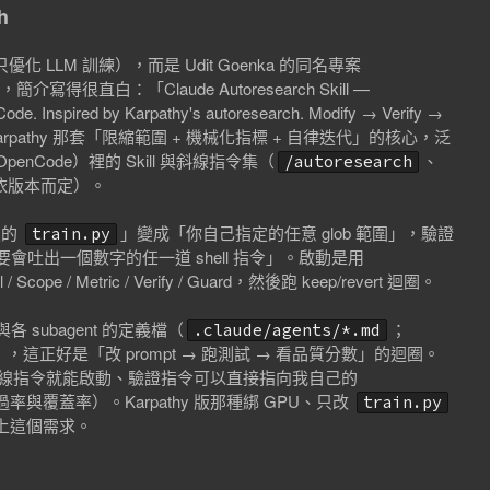
h
優化 LLM 訓練），而是 Udit Goenka 的同名專案
星，簡介寫得很直白：「Claude Autoresearch Skill —
 Code. Inspired by Karpathy's autoresearch. Modify → Verify →
）。它把 Karpathy 那套「限縮範圍 + 機械化指標 + 自律迭代」的核心，泛
OpenCode）裡的 Skill 與斜線指令集（
、
/autoresearch
依版本而定）。
定的
」變成「你自己指定的任意 glob 範圍」，驗證
train.py
會吐出一個數字的任一道 shell 指令」。啟動是用
cope / Metric / Verify / Guard，然後跑 keep/revert 迴圈。
與各 subagent 的定義檔（
；
.claude/agents/*.md
這正好是「改 prompt → 跑測試 → 看品質分數」的迴圈。
de 裡、用斜線指令就能啟動、驗證指令可以直接指向我自己的
與覆蓋率）。Karpathy 版那種綁 GPU、只改
train.py
對上這個需求。