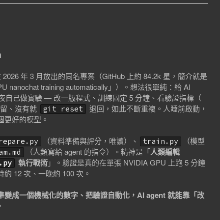
h
thy 在 2026 年 3 月放出的同名專案（GitHub 上約 84.2k 星，簡介就是
e-GPU nanochat training automatically」）。想法很單純：給 AI
它整夜自己做實驗 — 改一版程式、訓練固定 5 分鐘、看驗證指標（
保留、沒有就
退回，如此不斷重複。人睡前啟動，
git reset
個更好的模型。
（資料準備與評分，唯讀）、
（模型
repare.py
train.py
（人類寫給 agent 的指令）。精神是「
人類編輯
am.md
執行戰術
」。驗證是真的在單張 NVIDIA GPU 上跑 5 分鐘
.py
12 次、一晚約 100 次。
變成一個機械化的數字、把驗證自動化，AI agent 就能靠「改
。