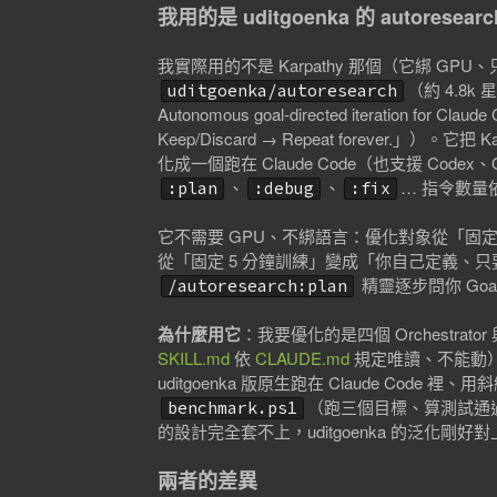
我用的是 uditgoenka 的 autoresearc
我實際用的不是 Karpathy 那個（它綁 GPU、只
（約 4.8k 
uditgoenka/autoresearch
Autonomous goal-directed iteration for Claude
Keep/Discard → Repeat forever.」
化成一個跑在 Claude Code（也支援 Codex、
、
、
… 指令數量
:plan
:debug
:fix
它不需要 GPU、不綁語言：優化對象從「固
從「固定 5 分鐘訓練」變成「你自己定義、只要
精靈逐步問你 Goal / S
/autoresearch:plan
為什麼用它
：我要優化的是四個 Orchestrator 
SKILL.md
依
CLAUDE.md
規定唯讀、不能動），
uditgoenka 版原生跑在 Claude Co
（跑三個目標、算測試通過率
benchmark.ps1
的設計完全套不上，uditgoenka 的泛化剛好
兩者的差異