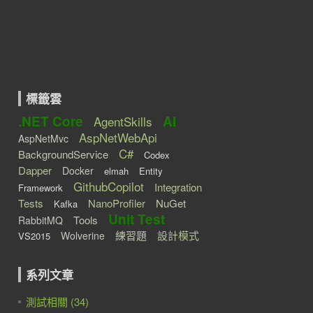
標籤雲
.NET Core
AI
AgentSkills
AspNetWebApi
AspNetMvc
C#
BackgroundService
Codex
Dapper
Docker
elmah
Entity
GithubCopilot
Integration
Framework
Tests
NanoProfiler
NuGet
Kafka
Unit Test
Tools
RabbitMQ
練習題
設計模式
Wolverine
VS2015
系列文章
測試相關 (34)