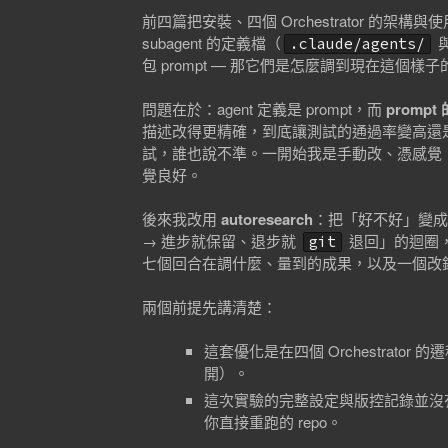
前四篇把安裝、四個 Orchestrator 的架構與
subagent 的定義檔（
.claude/agents/
包 prompt — 那它們是怎麼調到現在這個樣子
問題在於：agent 定義是 prompt，而
prom
描述改得更精確，到底讓測試的通過率變高還是
試，誰也說不準。一開始我是手動改、憑感覺，
覺良好。
後來我改用
autoresearch
：把「好不好」變成
→ 進步就保留、退步就
退回」的迴圈，
git
七個回合在調什麼、量到的成果，以及一個改
兩個前提先講清楚：
這套優化是在四個 Orchestrator
開）。
這次實驗的完整設定與版控記錄並沒
你直接重跑的 repo。