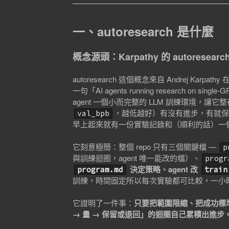
一、autoresearch 是什麼
概念源頭：Karpathy 的 autoresearc
autoresearch 這個概念來自 Andrej Karpa
一句「AI agents running research on singl
agent 一個小而完整的 LLM 訓練環境，讓
，越低越好）有沒有進步，有就
val_bpb
早上起來就有一份實驗記錄和（順利的話）一
它刻意極簡：整個 repo 只有三個關鍵檔 —
p
與訓練迴圈，agent 唯一能改的檔）、
progr
決定策略、agent 改
program.md
train
訓練，時間固定所以每次實驗都可比較，一小時約 
它證明了一件事：
只要把範圍限縮、把成功標準
→ 量 → 保留或退回」的迴圈自己累積出進步