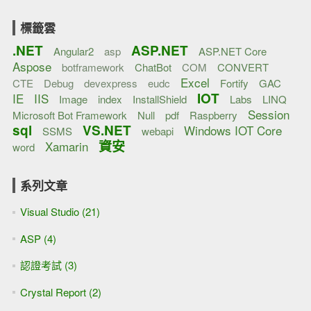
標籤雲
.NET
ASP.NET
Angular2
asp
ASP.NET Core
Aspose
botframework
ChatBot
COM
CONVERT
Excel
CTE
Debug
devexpress
eudc
Fortify
GAC
IOT
IE
IIS
Image
index
InstallShield
Labs
LINQ
Session
Microsoft Bot Framework
Null
pdf
Raspberry
sql
VS.NET
Windows IOT Core
SSMS
webapi
資安
Xamarin
word
系列文章
Visual Studio (21)
ASP (4)
認證考試 (3)
Crystal Report (2)