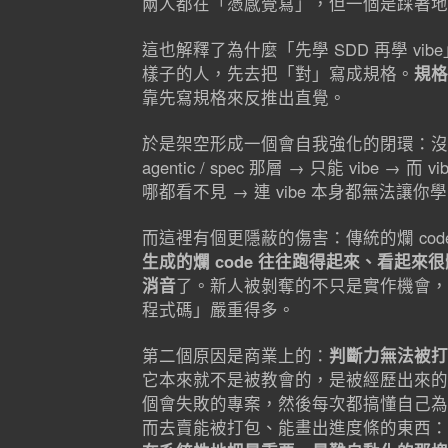
兩人都在「憑感覺寫」，但一個是踩著地
這也解釋了為什麼「先學 SDD 再學 v
樣子的人，先去把「對」寫成規格。
規格
靠先寫規格來反推出直覺。
於是架空形成一個會自我強化的閉環：沒有
agentic / spec 那層 → 只能 vi
哪都看不見 → 連 vibe 本身都無法讓你
而這裡有個更隱蔽的傷害：傳統的爛 cod
生成的爛 code 往往跑得起來、看起來
消音
了。新人被剝奪的不只是實作機會，
程式碼」嚴重得多。
第二個原因是商業上的：
判斷力無法被打
它本來就不是被教會的，是被經歷出來的
個會失敗的專案，然後每次都搞懂自己為
而去賣能被打包、能畫出進度條的東西：工