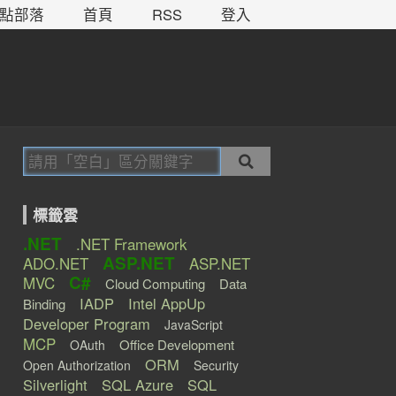
點部落
首頁
RSS
登入
標籤雲
.NET
.NET Framework
ASP.NET
ADO.NET
ASP.NET
C#
MVC
Cloud Computing
Data
IADP
Intel AppUp
Binding
Developer Program
JavaScript
MCP
Office Development
OAuth
ORM
Open Authorization
Security
Silverlight
SQL Azure
SQL