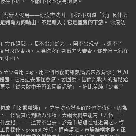
板往下蹲，一個腳下根本沒有地板。
ibe」對新人沒用——你沒辦法叫一個還不知道「對」長什麼
是判斷力的輸出，不是輸入；它是直覺的下游。
你沒法
實作經驗 → 長不出判斷力 → 開不出規格 → 進不了
be → 而 vibe 出來的東西，因為你沒有判斷力去審查，你連自己錯在
學到東西。
e 至少會用 bug、用三個月後的維護痛苦來教育你；但
AI
很體面
，它把過去那個會痛、會回饋、因而能教人的迴路給
更是「從失敗中學習的回饋訊號」。這比單純「少寫了
包成「12 週精通」。
它無法承諾明確的習得時程，因為
。一個誠實的判斷力課程，大綱大概只能寫「去做二十
什麼錯」——這賣不出去。於是市場理性地避開它，轉
具操作、prompt 技巧、框架語法。
市場結構本身，正