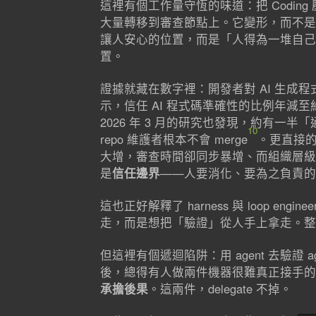
這裡有個工作量守恆的味道：把 Coding
大量轉移到審查節點上。它變形，而不是
讓人安心的位置，而是「人得為一堆自己
置。
證據就藏在數字裡：開發者對 AI 生成程式碼的
示，信任 AI 程式碼準確性的比例年減
2026 年 3 月的研究也發現，約有一半「通過 SW
10
repo 維護者根本不會 merge
。更直接的瓶
大增，審查時間卻同步暴增、而組織層級的
是
信任邊界
——人要消化、要為之負責的
這也正好解釋了 harness 與 loop e
走，而是想把「驗證」從人手上拿走。整
但這裡有個遞迴陷阱：用 agent 去驗證
後，總得有人做兩件機器很難真正接手的
承擔後果
。這兩件，delegate 不掉。