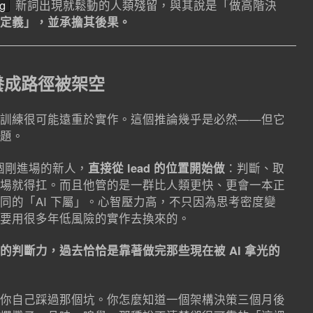
ng
新詞出現就鬆動的人類殘留，與其說是「做高階決
定義」，並承擔其後果。
養成路徑被架空
訓練很可能遠重於實作。這個推論幾乎是必然——但它
題。
一個剛進場的新人，
直接從 lead 的位置開始做
：判斷、取
場就得扛。而且他管的是一群比人類更快、更會一本正
同的「AI 下屬」。心智壓力高，不只因為思考密度變
要用很多年低風險的實作去換來的。
的判斷力，過去恰恰是靠著做完那些現在被 AI 拿光的
你自己踩過那個坑。你怎麼知道一個架構決策三個月後