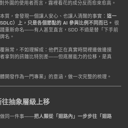
得很快。對外圍的使用者而言，霧裡看花的成分反而愈來愈高。
本質，會發現一個讓人安心、也讓人清醒的事實：
這一
DLC）上，只是各個節點的 AI 參與比例不同而已。
很
踐重新命名——有人甚至直言，SDD 不過是替「下手前
牌名。
覆無常，不如理解成：他們正在真實時間裡邊做邊摸
者拿到的訊雜比特別差——但底層能力的位移，是真
體開發作為一門專業」的意涵，做一次完整的梳理。
斷往抽象層級上移
做同一件事——
把人類從「迴路內」一步步往「迴路