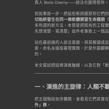
責人 Boris Cherny——說法也變
但如果退一步，把這些新詞還原到它們的
切始終發生在同一條軟體開發生命週期（S
多所謂的新方法，本質是把既有的工程實
先想清楚、寫清楚」這件老事掛上一個品
站在最前緣的人說法善變，與其解讀成反
索，命名永遠追著現實跑，於是外圍觀察
的。
本文嘗試把這條演進軸線、以及它對「軟
一、演進的主旋律：人類不
把五個階段依序攤開，會看見它們其實在
外」移
。