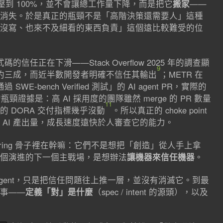
 壓到 100%，並不會讓總工作量下降，而是把它
搬家
——
消失。於是真正的瓶頸不是「高階決策還需要人」這種
沒寫、也來不及細看的東西負責」這個遠比較難受的位
信任正在下滑——Stack Overflow 2025 年的調查顯
9
至約三成，而近半數開發者明確不信任其輸出
；METR 在
E-bench Verified 測試」的 AI agent PR，實際的
頸證據是：高 AI 採用度的團隊雖然 merge 的 PR 數量
11
 DORA 交付指標幾乎沒動
。所以真正的 choke point
 AI 產出量，成長速度遠快於人審查它的能力。
ngineering 骨子裡在幹嘛：它們不是想把「創造」從人手上拿
個演進的下一個主戰場，是想辦法
讓機器來信任機器
。
 agent，只是把信任問題往上推一層，並沒有消滅它。到最
事——
定義「對」是什麼
（spec / intent 的源頭），以及