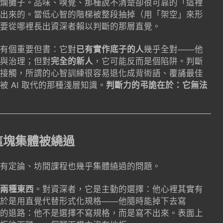
爛攤子。品味、嗅覺、那種說不清楚卻很可靠的「這裡
出來的。當低心智的階梯被整段抽掉（用「架空」來形
要從哪裡長出資深者賴以判斷的那層直覺。
有個重要但書：它對
已有實作底子的人
幾乎全對——他
與治理；但對
完全的新人
，它可能反而是個陷阱。判斷
接觸，所謂的心智訓練很容易退化成背術語、覆誦最佳
 AI 取代的那種淺層知識。
判斷力的弔詭在於：它無法
這塊集體被繞過
有定論、坊間課程也幾乎集體繞過的問題。
人是兩種東西
。對資深者，它是主動的選擇：他心裡其實有
於是用直覺代替形式化規格——他隨時能掉下去寫
被動的退路：他不是選擇不寫規格，而是寫不出來。表面上