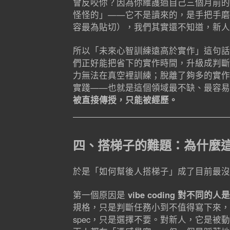
會反咬你？因為你維護過自己三個月前的
怪怪的」——它不是讀來的，是手把手磨
容最為貼切），我們其實還不知道，新人
所以「未來心智訓練遠高於實作」這句話
們正好能把省下的實作時間，升級成判斷
力無法在真空裡訓練；脫離了夠多的實作
實踐——也就是這個領域最不缺、最容易被
被直接傳授，只能被經歷。
四、搭梯子的難題：為什麼
於是「如何幫後人搭梯子」成了目前最沒
第一個原因是
vibe coding 對不同的
規格，只是判斷任務小到不值得寫下來，
spec，只是選擇不要。對新人，它是