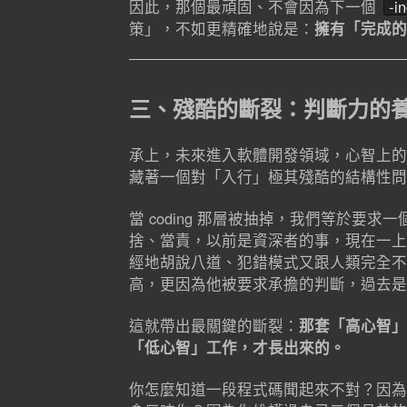
因此，那個最頑固、不會因為下一個
-i
策」，不如更精確地說是：
擁有「完成的
三、殘酷的斷裂：判斷力的
承上，未來進入軟體開發領域，心智上的
藏著一個對「入行」極其殘酷的結構性問
當 coding 那層被抽掉，我們等於要求
捨、當責，以前是資深者的事，現在一上
經地胡說八道、犯錯模式又跟人類完全不
高，更因為他被要求承擔的判斷，過去是
這就帶出最關鍵的斷裂：
那套「高心智」
「低心智」工作，才長出來的。
你怎麼知道一段程式碼聞起來不對？因為