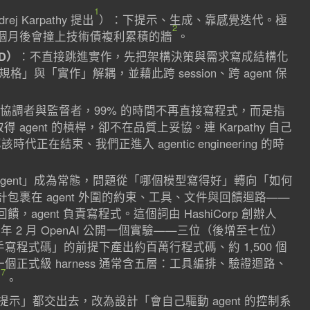
1
rej Karpathy 提出
）：下提示、生成、靠感覺迭代。極
2
個月後會撞上技術債複利累積的牆
。
DD）
：不直接跳進實作，先把架構決策與需求寫成結構化
格」與「實作」解耦，並藉此跨 session、跨 agent 保
協調者與監督者，99% 的時間不再直接寫程式，而是指
 agent 的槓桿，卻不在品質上妥協。連 Karpathy 自己
認該時代正在結束、我們正進入 agentic engineering 的時
agent」成為常態，問題從「哪個模型寫得好」轉向「如何
設計包裹在 agent 外圍的約束、工具、文件與回饋迴路——
agent 負責寫程式。這個詞由 HashiCorp 創辦人
6 年 2 月 OpenAI 公開一個實驗——三位（後增至七位）
「零手寫程式碼」的前提下產出約百萬行程式碼、約 1,500 個
一個正式級 harness 通常含五層：工具編排、驗證迴路、
7
性
。
示」都交出去，改為設計「會自己驅動 agent 的控制系