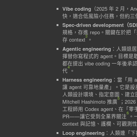
Vibe coding
（2025 年 2 月，And
快，適合低風險小任務，但約三
Spec-driven development（S
規格，存進 repo。關鍵在於把「規
3
存 context
。
Agentic engineering
：人類退居
揮替你寫程式的 agent。目標是取得
都在提出 vibe coding 一年後承
4
代
。
Harness engineering
：當「用 
讓 agent 可靠地量產」。它是
人類設計環境、指定意圖、建立回饋，
5
Mitchell Hashimoto 推廣
；202
工程師用 Codex agent、在
6
PR——讓它受到全業界關注
。
context 與記憶、護欄、可觀測
Loop engineering
：人類連「下提