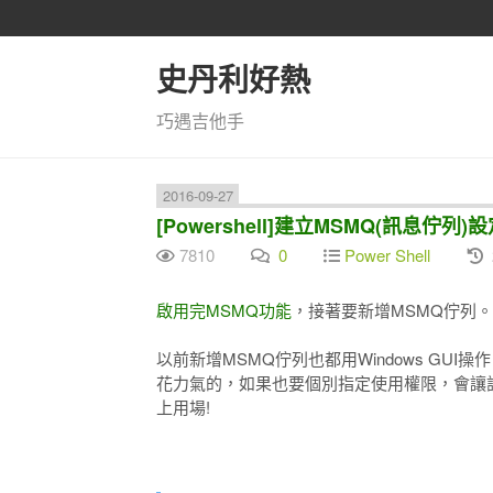
史丹利好熱
巧遇吉他手
2016-09-27
[Powershell]建立MSMQ(訊息佇列)
7810
0
Power Shell
啟用完MSMQ功能
，接著要新增MSMQ佇列。
以前新增MSMQ佇列也都用Windows GU
花力氣的，如果也要個別指定使用權限，會讓設定
上用場!