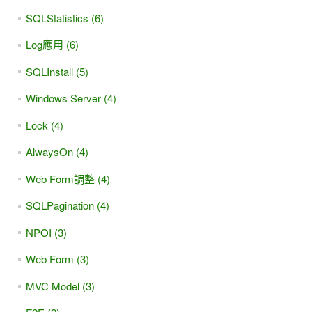
SQLStatistics (6)
Log應用 (6)
SQLInstall (5)
Windows Server (4)
Lock (4)
AlwaysOn (4)
Web Form調整 (4)
SQLPagination (4)
NPOI (3)
Web Form (3)
MVC Model (3)