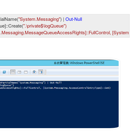
tialName(
"System.Messaging"
) | 
Out-Null
e]::Create(
".\private
$\logQueue"