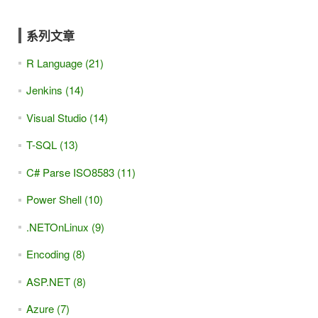
系列文章
R Language (21)
Jenkins (14)
Visual Studio (14)
T-SQL (13)
C# Parse ISO8583 (11)
Power Shell (10)
.NETOnLinux (9)
Encoding (8)
ASP.NET (8)
Azure (7)