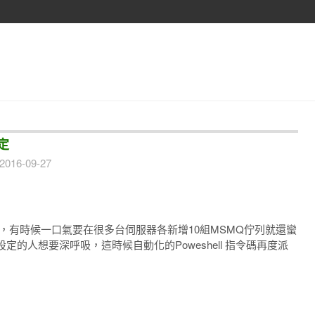
設定
2016-09-27
I操作，有時候一口氣要在很多台伺服器各新增10組MSMQ佇列就還蠻
的人想要深呼吸，這時候自動化的Poweshell 指令碼再度派