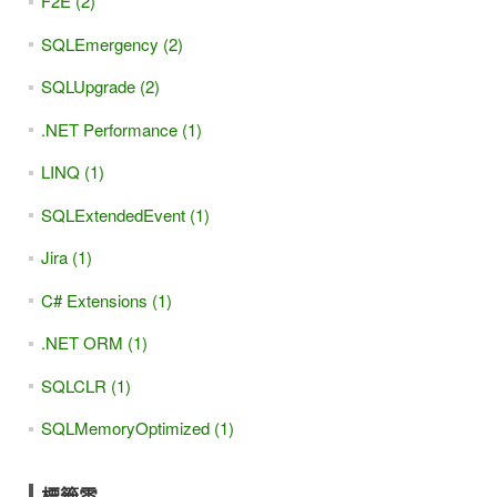
F2E (2)
SQLEmergency (2)
SQLUpgrade (2)
.NET Performance (1)
LINQ (1)
SQLExtendedEvent (1)
Jira (1)
C# Extensions (1)
.NET ORM (1)
SQLCLR (1)
SQLMemoryOptimized (1)
標籤雲