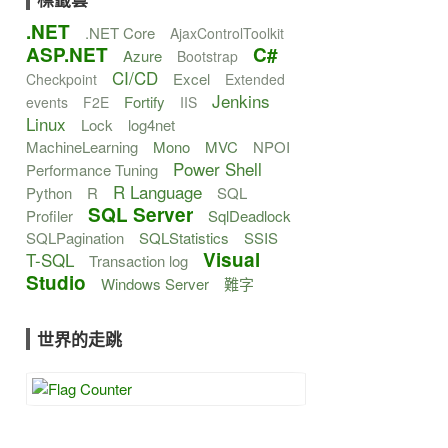
.NET
.NET Core
AjaxControlToolkit
ASP.NET
C#
Azure
Bootstrap
CI/CD
Excel
Checkpoint
Extended
Jenkins
Fortify
events
F2E
IIS
Linux
Lock
log4net
MachineLearning
Mono
MVC
NPOI
Power Shell
Performance Tuning
R Language
Python
R
SQL
SQL Server
Profiler
SqlDeadlock
SQLPagination
SQLStatistics
SSIS
Visual
T-SQL
Transaction log
Studio
Windows Server
難字
世界的走跳