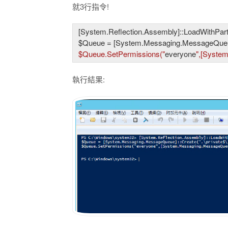
就3行指令!
[System.Reflection.Assembly]::LoadWithPar
$Queue
 = [System.Messaging.MessageQueu
$Queue
.SetPermissions("
everyone
執行結果: