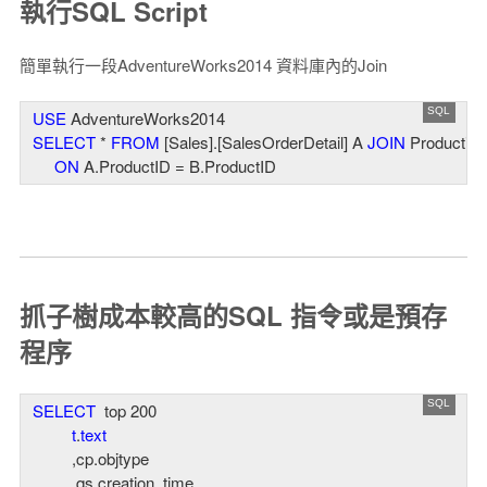
執行SQL Script
簡單執行一段AdventureWorks2014 資料庫內的Join
USE
SELECT
 * 
FROM
 [Sales].[SalesOrderDetail] A 
JOIN
 Production
ON
抓子樹成本較高的SQL 指令或是預存
程序
SELECT
  top 
200
t
.
text
         ,cp.objtype

         ,qs.creation_time
