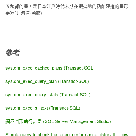
五稜郭的星，是日本江戶時代末期在蝦夷地的箱館建造的星
形
要塞(北海道-函館)
參考
sys.dm_exec_cached_plans (Transact-SQL)
sys.dm_exec_query_plan (Transact-SQL)
sys.dm_exec_query_stats (Transact-SQL)
sys.dm_exec_sl_text (Transact-SQL)
顯示圖形執行計畫 (SQL Server Management Studio)
Simple query to check the recent performance history II – now