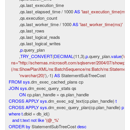
         ,qs.last_execution_time

         ,qs.last_elapsed_time / 
1000
AS
'last_execution_time(ms)'
         ,qs.execution_count

         ,qs.last_worker_time / 
1000
AS
'last_worker_time(ms)'
         ,qs.last_rows

         ,qs.last_logical_reads

         ,qs.last_logical_writes

         ,
p
.query_plan

         ,
TRY_CONVERT
(
DECIMAL
(
11
,
3
),
p
.query_plan.
value
(
'de
  ns="http://schemas.microsoft.com/sqlserver/2004/07/showplan"
  (/ns:ShowPlanXML/ns:BatchSequence/ns:Batch/ns:Statement
'nvarchar(20)'
),-
1
) 
AS
FROM
sys
JOIN
sys
.dm_exec_query_stats qs

ON
CROSS
APPLY
sys
.dm_exec_sql_text(cp.plan_handle) 
t
CROSS
APPLY
sys
.dm_exec_query_plan(cp.plan_handle) 
p
where
t
.dbid = db_id()

and
t
.
text
not
like
'(@_%'
ORDER
by
 StatementSubTreeCost 
desc