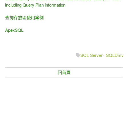
including Query Plan information
查詢存放區使用案例
ApexSQL
SQL Server
SQLDmv
回首頁