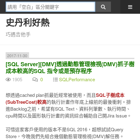
史丹利好熱
巧遇吉他手
2017-11-30
[SQL Server][DMV]透過動態管理檢視(DMV)抓子樹
成本較高的SQL 指令或是預存程序
1905
0
SQLPerformance
想透過cached plan抓最近經常被使用，而且
SQL子樹成本
(SubTreeCost)較高
的執行計畫作年底上線前的最後衝刺。排
進Backlog之前，希望有SQL Text、資料列筆數、執行時間、
cpu時間以及圖形執行計畫的資訊綜合輔助自己開Jira Issue。
可惜這家客戶使用的版本不是SQL 2016，超想試試Query
Store，今晚我們先組合幾個動態管理檢視(DMV)解任務。