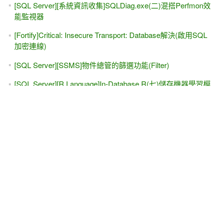
[SQL Server][系統資訊收集]SQLDiag.exe(二)混搭Perfmon效
能監視器
[Fortify]Critical: Insecure Transport: Database解決(啟用SQL
加密連線)
[SQL Server][SSMS]物件總管的篩選功能(Filter)
[SQL Server][R Language]In-Database R(七)儲存機器學習模
型
[SQL Server][T-SQL]輸入全半形空白
[SQL Server][R Language]In-Database R(二)安裝R
Package(R包)
[SQL Server][Deadlock]Intra-Query Parallel Thread
Deadlocks初體驗
[SQL Server]Always Encrypted筆記(SQL Server 2016新功
能)