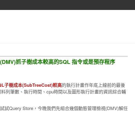
理檢視(DMV)抓子樹成本較高的SQL 指令或是預存程序
QL子樹成本(SubTreeCost)較高
的執行計畫作年底上線前的最後
xt、資料列筆數、執行時間、cpu時間以及圖形執行計畫的資訊綜合輔
試Query Store，今晚我們先組合幾個動態管理檢視(DMV)解任