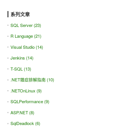
系列文章
SQL Server (23)
R Language (21)
Visual Studio (14)
Jenkins (14)
T-SQL (13)
.NET雜症排解指南 (10)
.NETOnLinux (9)
SQLPerformance (9)
ASP.NET (8)
SqlDeadlock (6)