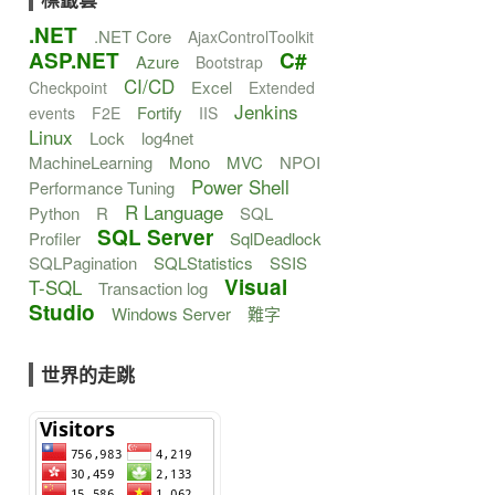
.NET
.NET Core
AjaxControlToolkit
ASP.NET
C#
Azure
Bootstrap
CI/CD
Excel
Checkpoint
Extended
Jenkins
Fortify
events
F2E
IIS
Linux
Lock
log4net
MachineLearning
Mono
MVC
NPOI
Power Shell
Performance Tuning
R Language
Python
R
SQL
SQL Server
Profiler
SqlDeadlock
SQLPagination
SQLStatistics
SSIS
Visual
T-SQL
Transaction log
Studio
Windows Server
難字
世界的走跳