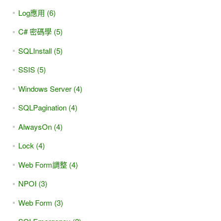
Log應用 (6)
C# 密碼學 (5)
SQLInstall (5)
SSIS (5)
Windows Server (4)
SQLPagination (4)
AlwaysOn (4)
Lock (4)
Web Form調整 (4)
NPOI (3)
Web Form (3)