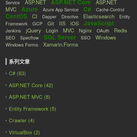
ASP.NET Core
ASP.NET
ASP.NET
Service
Azure
C#
MVC
Azure App Service
Cache-Control
CentOS
CI
Elasticsearch
Dapper
Directive
Entity
JavaScript
IIS
Git
iOS
GCP
Framework
MVC
Redis
jQuery
Login
Nginx
Jenkins
OAuth
SQL Server
Windows
SEO
Specflow
SSO
Xamarin.Forms
Windows Forms
系列文章
C# (63)
ASP.NET Core (42)
ASP.NET MVC (8)
Entity Framework (5)
Crawler (4)
VirtualBox (2)