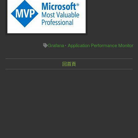
Grafana
Application Performance Monitor
回首頁