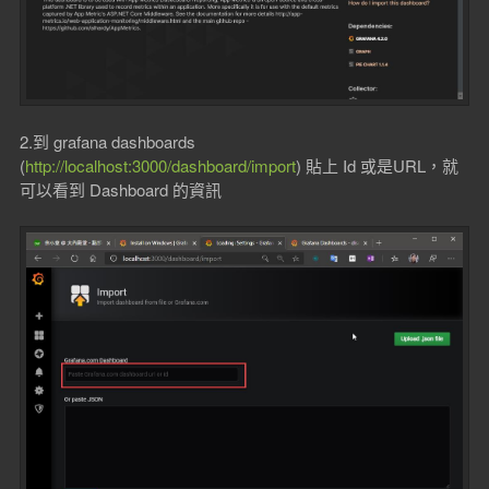
2.到 grafana dashboards
(
http://localhost:3000/dashboard/import
) 貼上 Id 或是URL，就
可以看到 Dashboard 的資訊