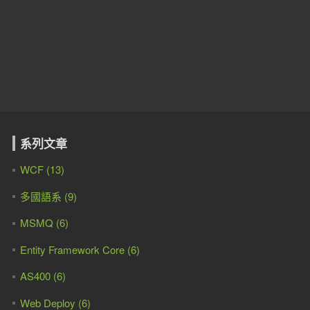
系列文章
WCF (13)
多國語系 (9)
MSMQ (6)
Entity Framework Core (6)
AS400 (6)
Web Deploy (6)