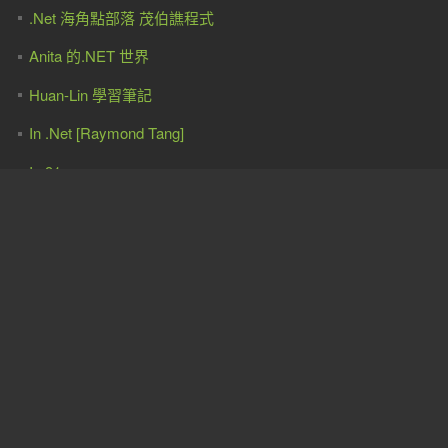
.Net 海角點部落 茂伯譙程式
Anita 的.NET 世界
Huan-Lin 學習筆記
In .Net [Raymond Tang]
In 91
Level Up
The Will Will Web
小朱® 的技術隨手寫
小歐ou | 菜鳥自救會
米米貓學開發
無住心＆快樂碼
黃忠成