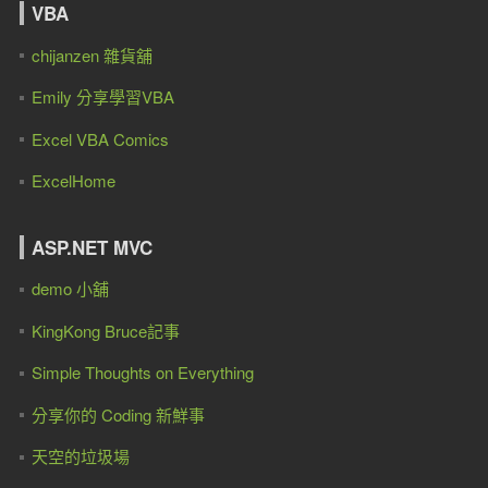
VBA
chijanzen 雜貨舖
Emily 分享學習VBA
Excel VBA Comics
ExcelHome
ASP.NET MVC
demo 小舖
KingKong Bruce記事
Simple Thoughts on Everything
分享你的 Coding 新鮮事
天空的垃圾場