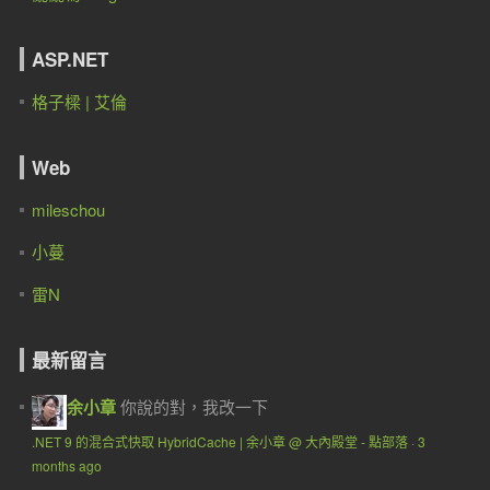
ASP.NET
格子樑 | 艾倫
Web
mileschou
小蔓
雷N
最新留言
余小章
你說的對，我改一下
.NET 9 的混合式快取 HybridCache | 余小章 @ 大內殿堂 - 點部落
·
3
months ago