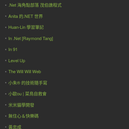
.Net 海角點部落 茂伯譙程式
Anita 的.NET 世界
Huan-Lin 學習筆記
In .Net [Raymond Tang]
In 91
Level Up
The Will Will Web
小朱® 的技術隨手寫
小歐ou | 菜鳥自救會
米米貓學開發
無住心＆快樂碼
黃忠成