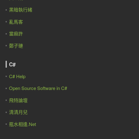
黑暗執行緒
亂馬客
當麻許
鄭子璉
C#
C# Help
Open Source Software in C#
飛特論壇
清清月兒
瓶水相逢.Net