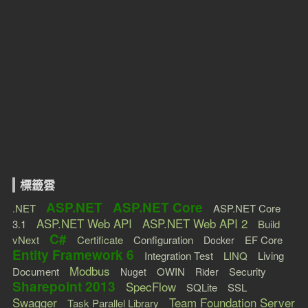
標籤雲
ASP.NET
ASP.NET Core
.NET
ASP.NET Core
ASP.NET Web API
ASP.NET Web API 2
3.1
Build
C#
vNext
Certificate
Configuration
EF Core
Docker
Entity Framework 6
Integration Test
LINQ
Living
Modbus
Document
OWIN
Security
Nuget
Rider
Sharepoint 2013
SpecFlow
SQLite
SSL
Swagger
Team Foundation Server
Task Parallel Library