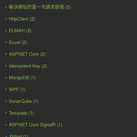
解決網站的第一次請求很慢 (3)
HttpClient (2)
ELMAH (2)
Excel (2)
ASP.NET Core (2)
Idempotent Key (2)
MongoDB (1)
WPF (1)
SonarQube (1)
Template (1)
ASP.NET Core SignalR (1)
XMind (1)