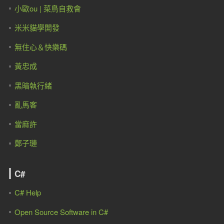
小歐ou | 菜鳥自救會
米米貓學開發
無住心＆快樂碼
黃忠成
黑暗執行緒
亂馬客
當麻許
鄭子璉
C#
C# Help
Open Source Software in C#